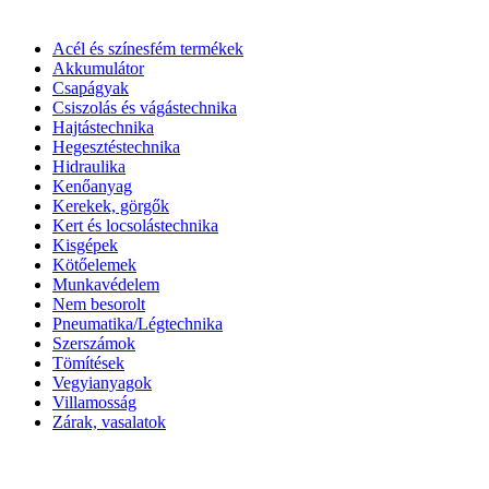
Acél és színesfém termékek
Akkumulátor
Csapágyak
Csiszolás és vágástechnika
Hajtástechnika
Hegesztéstechnika
Hidraulika
Kenőanyag
Kerekek, görgők
Kert és locsolástechnika
Kisgépek
Kötőelemek
Munkavédelem
Nem besorolt
Pneumatika/Légtechnika
Szerszámok
Tömítések
Vegyianyagok
Villamosság
Zárak, vasalatok