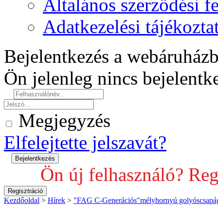
Általános szerződési fe
Adatkezelési tájékozta
Bejelentkezés a webáruház
Ön jelenleg nincs bejelent
Megjegyzés
Elfelejtette jelszavát?
Ön új felhasználó? Reg
Kezdőoldal
>
Hírek
>
"FAG C-Generációs"mélyhornyú golyóscsapá