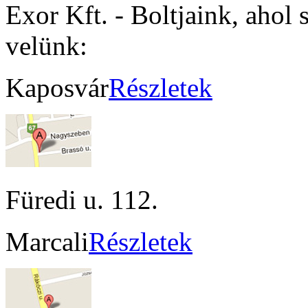
Exor Kft. - Boltjaink, ahol 
velünk:
Kaposvár
Részletek
Füredi u. 112.
Marcali
Részletek