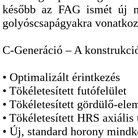
később az FAG ismét új mi
golyóscsapágyakra vonatko
C-Generáció – A konstrukció
• Optimalizált érintkezés
• Tökéletesített futófelület
• Tökéletesített gördülő-el
• Tökéletesített HRS axiális
• Új, standard horony mindk