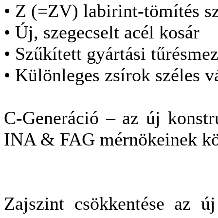
• Z (=ZV) labirint-tömítés 
• Új, szegecselt acél kosár
• Szűkített gyártási tűrésme
• Különleges zsírok széles v
C-Generáció – az új konstr
INA & FAG mérnökeinek kö
Zajszint csökkentése az 