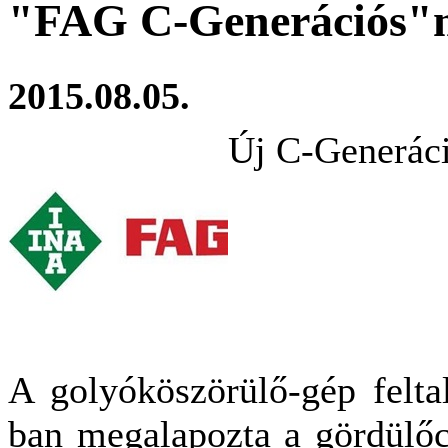
"FAG C-Generációs"m
2015.08.05.
Új C-Generác
A golyóköszörülő-gép felta
ban megalapozta a gördülőc