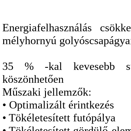
Energiafelhasználás csök
mélyhornyú golyóscsapágyai
35 % -kal kevesebb sú
köszönhetően
Műszaki jellemzők:
• Optimalizált érintkezés
• Tökéletesített futópálya
• Tökéletesített gördülő-el