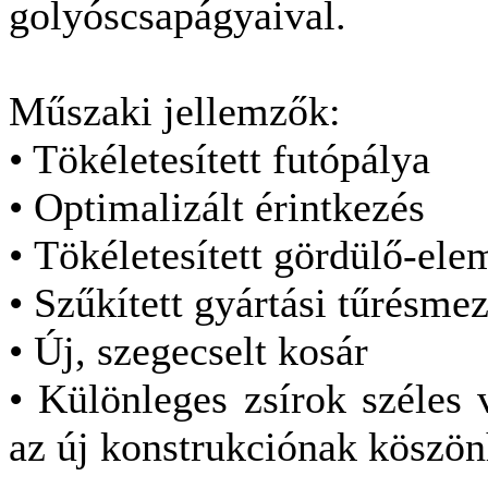
golyóscsapágyaival.
Műszaki jellemzők:
• Tökéletesített futópálya
• Optimalizált érintkezés
• Tökéletesített gördülő-el
• Szűkített gyártási tűrésme
• Új, szegecselt kosár
• Különleges zsírok széles
az új konstrukciónak köszö