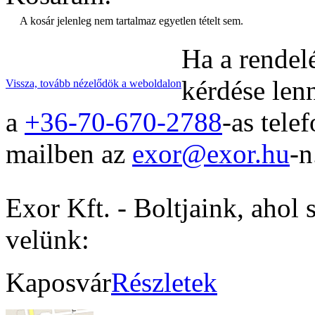
A kosár jelenleg nem tartalmaz egyetlen tételt sem.
Ha a rendel
kérdése len
Vissza, tovább nézelődök a weboldalon
a
+36-70-670-2788
-as tele
mailben az
exor@exor.hu
-n
Exor Kft. - Boltjaink, ahol 
velünk:
Kaposvár
Részletek