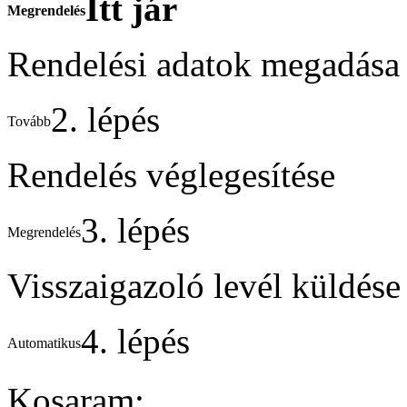
Itt jár
Megrendelés
Rendelési adatok megadása
2. lépés
Tovább
Rendelés véglegesítése
3. lépés
Megrendelés
Visszaigazoló levél küldése
4. lépés
Automatikus
Kosaram: