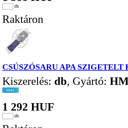
db
Raktáron
CSÚSZÓSARU APA SZIGETELT K
Kiszerelés:
db
,
Gyártó:
H
1 292 HUF
db