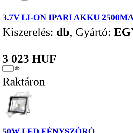
3.7V LI-ON IPARI AKKU 2500M
Kiszerelés:
db
,
Gyártó:
EG
3 023 HUF
db
Raktáron
50W LED FÉNYSZÓRÓ