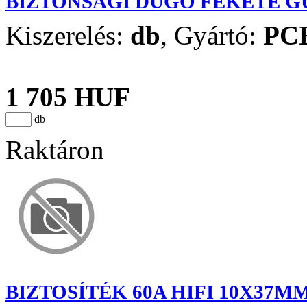
BIZTONSÁGI DUGÓ FEKETE GU
Kiszerelés:
db
,
Gyártó:
PC
1 705 HUF
db
Raktáron
BIZTOSÍTÉK 60A HIFI 10X37