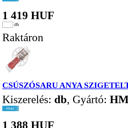
1 419 HUF
db
Raktáron
CSÚSZÓSARU ANYA SZIGETELT 
Kiszerelés:
db
,
Gyártó:
H
1 388 HUF