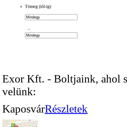
Tömeg (tól-ig)
-
Exor Kft. - Boltjaink, ahol 
velünk:
Kaposvár
Részletek