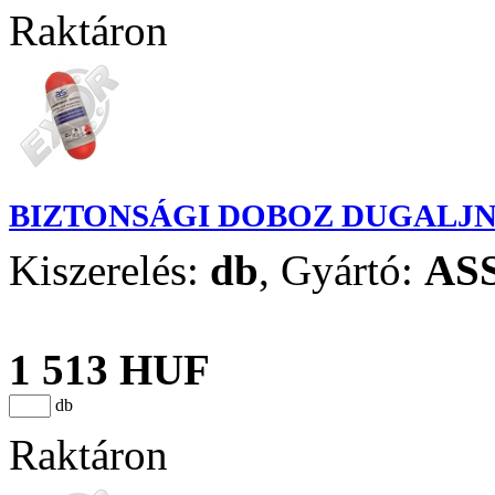
Raktáron
BIZTONSÁGI DOBOZ DUGALJ
Kiszerelés:
db
,
Gyártó:
AS
1 513 HUF
db
Raktáron