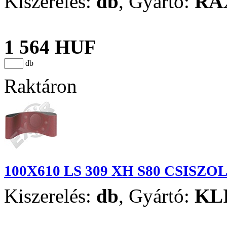
Kiszerelés:
db
,
Gyártó:
RA
1 564 HUF
db
Raktáron
100X610 LS 309 XH S80 CSIS
Kiszerelés:
db
,
Gyártó:
KL