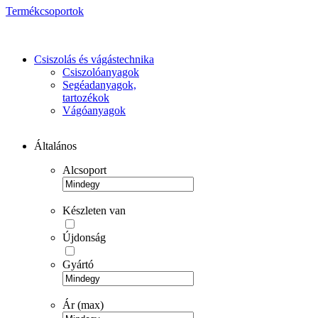
Termékcsoportok
Csiszolás és vágástechnika
Csiszolóanyagok
Segéadanyagok,
tartozékok
Vágóanyagok
Általános
Alcsoport
Készleten van
Újdonság
Gyártó
Ár (max)