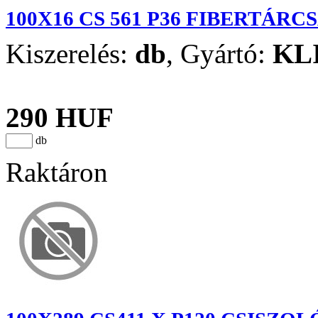
100X16 CS 561 P36 FIBERTÁRC
Kiszerelés:
db
,
Gyártó:
KL
290 HUF
db
Raktáron