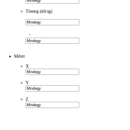
Tömeg (tól-ig)
-
Méret
X
Y
Z