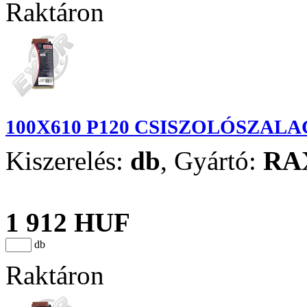
Raktáron
100X610 P120 CSISZOLÓSZALA
Kiszerelés:
db
,
Gyártó:
RA
1 912 HUF
db
Raktáron