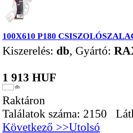
100X610 P180 CSISZOLÓSZALA
Kiszerelés:
db
,
Gyártó:
RA
1 913 HUF
db
Raktáron
Találatok száma: 2150 Lát
Következő >>
Utolsó