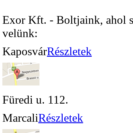
Exor Kft. - Boltjaink, ahol 
velünk:
Kaposvár
Részletek
Füredi u. 112.
Marcali
Részletek