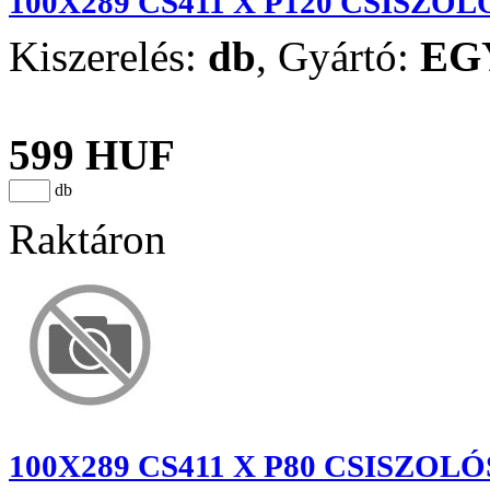
100X289 CS411 X P120 CSISZO
Kiszerelés:
db
,
Gyártó:
EG
599 HUF
db
Raktáron
100X289 CS411 X P80 CSISZO