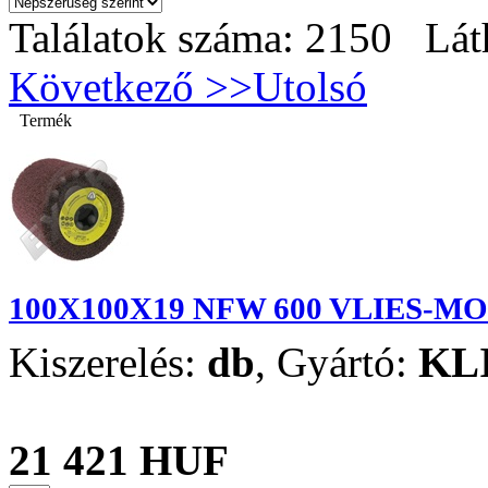
Találatok száma: 2150 Lát
Következő >>
Utolsó
Termék
100X100X19 NFW 600 VLIES-M
Kiszerelés:
db
,
Gyártó:
KL
21 421 HUF