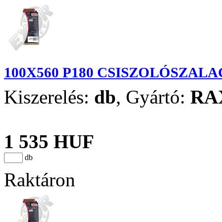
100X560 P180 CSISZOLÓSZALA
Kiszerelés:
db
,
Gyártó:
RA
1 535 HUF
db
Raktáron