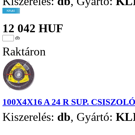
Kiszerelés:
db
,
Gyártó:
KL
12 042 HUF
db
Raktáron
100X4X16 A 24 R SUP. CSISZO
Kiszerelés:
db
,
Gyártó:
KL