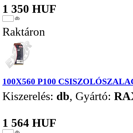
1 350 HUF
db
Raktáron
100X560 P100 CSISZOLÓSZALA
Kiszerelés:
db
,
Gyártó:
RA
1 564 HUF
db