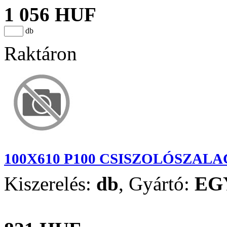
1 056 HUF
db
Raktáron
100X610 P100 CSISZOLÓSZALA
Kiszerelés:
db
,
Gyártó:
EG