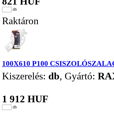
821 HUF
db
Raktáron
100X610 P100 CSISZOLÓSZALA
Kiszerelés:
db
,
Gyártó:
RA
1 912 HUF
db