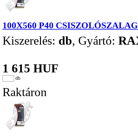
100X560 P40 CSISZOLÓSZALAG
Kiszerelés:
db
,
Gyártó:
RA
1 615 HUF
db
Raktáron