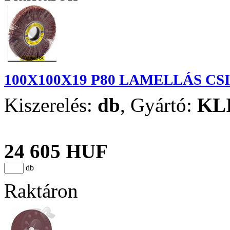
100X100X19 P80 LAMELLÁS C
Kiszerelés:
db
,
Gyártó:
KL
24 605 HUF
db
Raktáron