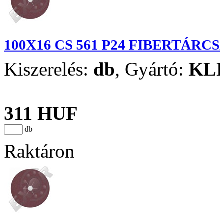
100X16 CS 561 P24 FIBERTÁRC
Kiszerelés:
db
,
Gyártó:
KL
311 HUF
db
Raktáron