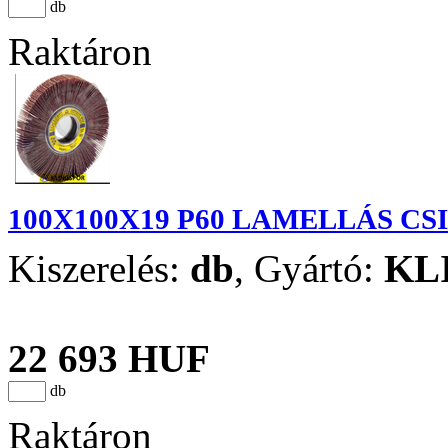
db
Raktáron
100X100X19 P60 LAMELLÁS C
Kiszerelés:
db
,
Gyártó:
KL
22 693 HUF
db
Raktáron