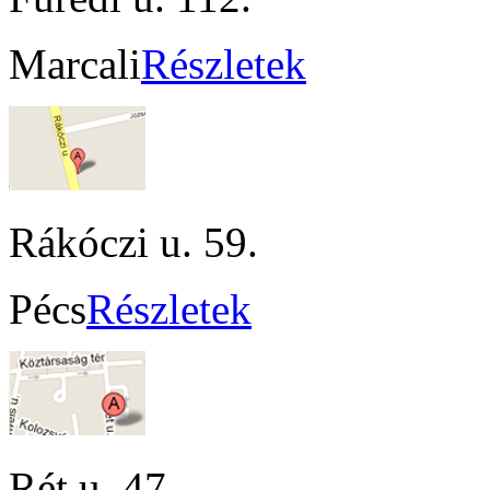
Marcali
Részletek
Rákóczi u. 59.
Pécs
Részletek
Rét u. 47.