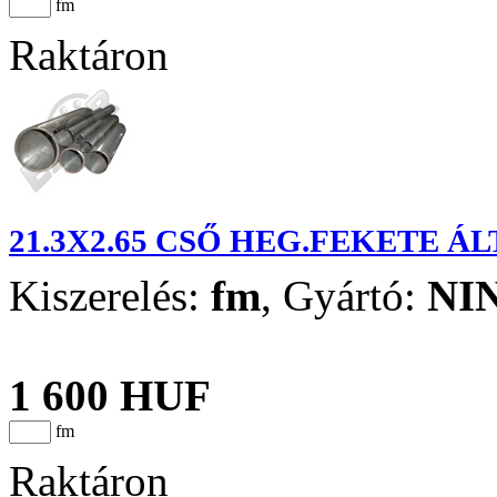
fm
Raktáron
21.3X2.65 CSŐ HEG.FEKETE Á
Kiszerelés:
fm
,
Gyártó:
NI
1 600 HUF
fm
Raktáron