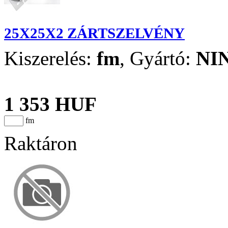
25X25X2 ZÁRTSZELVÉNY
Kiszerelés:
fm
,
Gyártó:
NI
1 353 HUF
fm
Raktáron