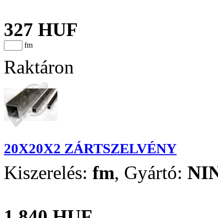
327 HUF
fm
Raktáron
20X20X2 ZÁRTSZELVÉNY
Kiszerelés:
fm
,
Gyártó:
NI
1 840 HUF