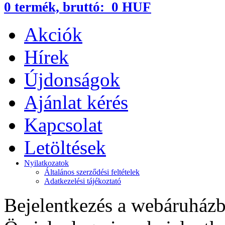
0
termék,
bruttó:
0 HUF
Akciók
Hírek
Újdonságok
Ajánlat kérés
Kapcsolat
Letöltések
Nyilatkozatok
Általános szerződési feltételek
Adatkezelési tájékoztató
Bejelentkezés a webáruház