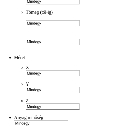
Tömeg (tól-ig)
-
Méret
X
Y
Z
Anyag minőség