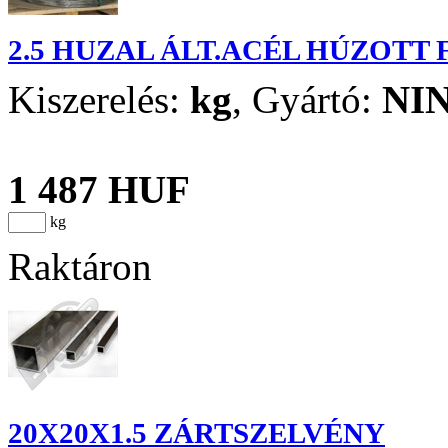
2.5 HUZAL ÁLT.ACÉL HÚZOTT
Kiszerelés:
kg
,
Gyártó:
NI
1 487 HUF
kg
Raktáron
20X20X1.5 ZÁRTSZELVÉNY