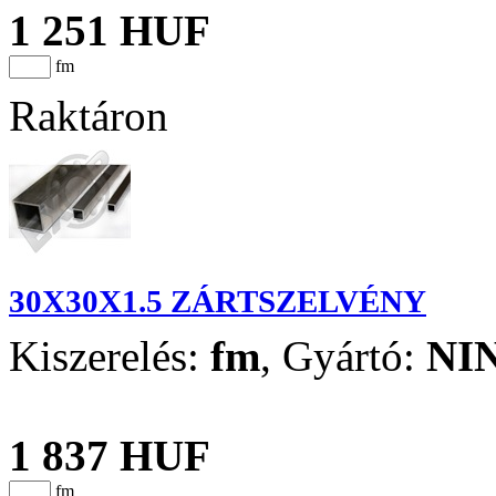
1 251 HUF
fm
Raktáron
30X30X1.5 ZÁRTSZELVÉNY
Kiszerelés:
fm
,
Gyártó:
NI
1 837 HUF
fm