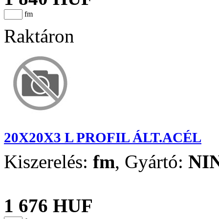
fm
Raktáron
20X20X3 L PROFIL ÁLT.ACÉL
Kiszerelés:
fm
,
Gyártó:
NI
1 676 HUF