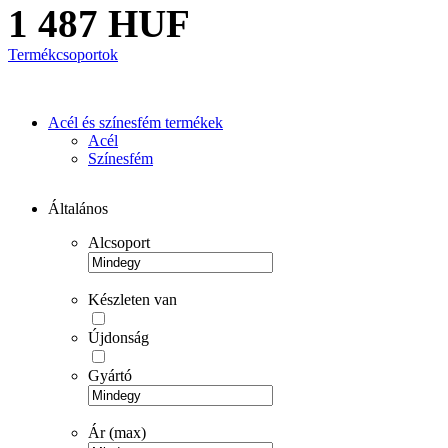
1 487 HUF
Termékcsoportok
Acél és színesfém termékek
Acél
Színesfém
Általános
Alcsoport
Készleten van
Újdonság
Gyártó
Ár (max)