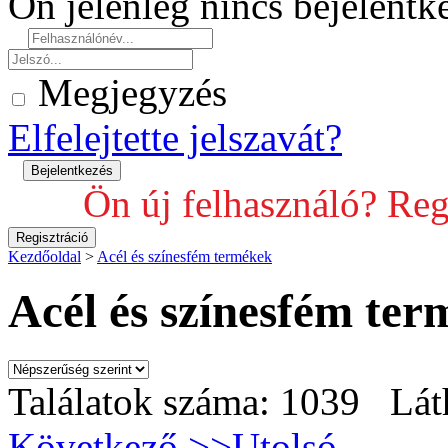
Ön jelenleg nincs bejelent
Megjegyzés
Elfelejtette jelszavát?
Ön új felhasználó? Reg
Kezdőoldal
>
Acél és színesfém termékek
Acél és színesfém te
Találatok száma: 1039 Lát
Következő >>
Utolsó