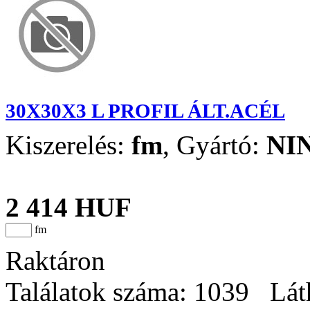
30X30X3 L PROFIL ÁLT.ACÉL
Kiszerelés:
fm
,
Gyártó:
NI
2 414 HUF
fm
Raktáron
Találatok száma: 1039 Lát