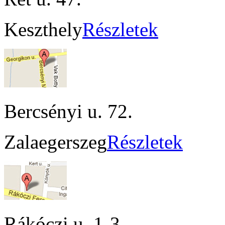
Keszthely
Részletek
Bercsényi u. 72.
Zalaegerszeg
Részletek
Rákóczi u. 1-3.