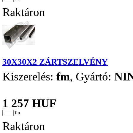
Raktáron
30X30X2 ZÁRTSZELVÉNY
Kiszerelés:
fm
,
Gyártó:
NI
1 257 HUF
fm
Raktáron