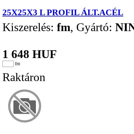
25X25X3 L PROFIL ÁLT.ACÉL
Kiszerelés:
fm
,
Gyártó:
NI
1 648 HUF
fm
Raktáron