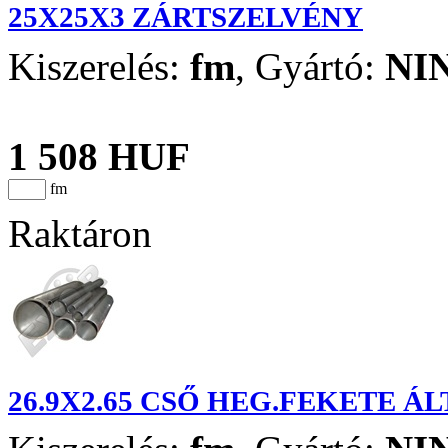
25X25X3 ZÁRTSZELVÉNY
Kiszerelés:
fm
,
Gyártó:
NI
1 508 HUF
fm
Raktáron
26.9X2.65 CSŐ HEG.FEKETE Á