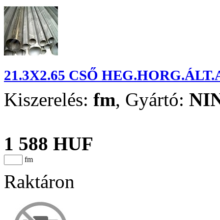
21.3X2.65 CSŐ HEG.HORG.ÁLT
Kiszerelés:
fm
,
Gyártó:
NI
1 588 HUF
fm
Raktáron