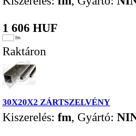
Kiszerelés:
fm
,
Gyártó:
NI
1 606 HUF
fm
Raktáron
30X20X2 ZÁRTSZELVÉNY
Kiszerelés:
fm
,
Gyártó:
NI