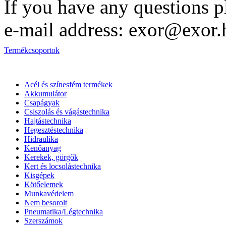
If you have any questions p
e-mail address: exor@exor.
Termékcsoportok
Acél és színesfém termékek
Akkumulátor
Csapágyak
Csiszolás és vágástechnika
Hajtástechnika
Hegesztéstechnika
Hidraulika
Kenőanyag
Kerekek, görgők
Kert és locsolástechnika
Kisgépek
Kötőelemek
Munkavédelem
Nem besorolt
Pneumatika/Légtechnika
Szerszámok