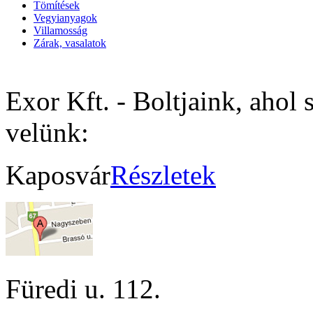
Tömítések
Vegyianyagok
Villamosság
Zárak, vasalatok
Exor Kft. - Boltjaink, ahol 
velünk:
Kaposvár
Részletek
Füredi u. 112.