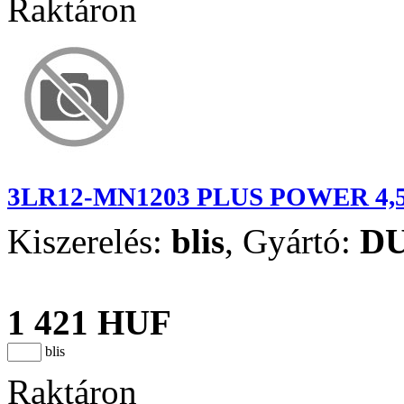
Raktáron
3LR12-MN1203 PLUS POWER 4,
Kiszerelés:
blis
,
Gyártó:
D
1 421 HUF
blis
Raktáron