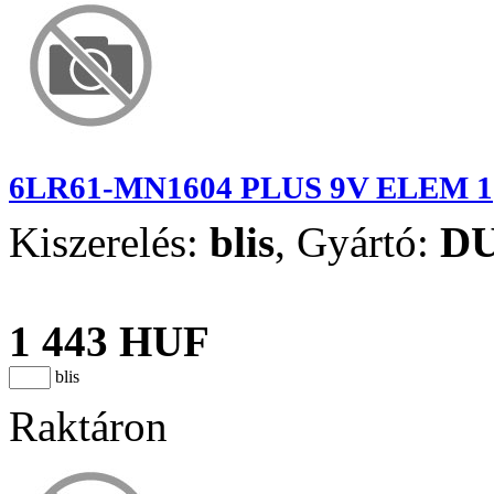
6LR61-MN1604 PLUS 9V ELEM 1
Kiszerelés:
blis
,
Gyártó:
D
1 443 HUF
blis
Raktáron