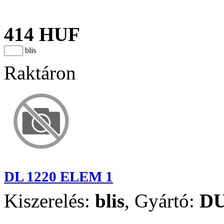
414 HUF
blis
Raktáron
DL 1220 ELEM 1
Kiszerelés:
blis
,
Gyártó:
D