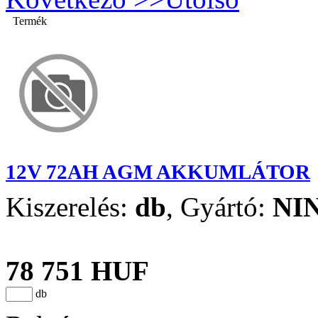
Termék
12V 72AH AGM AKKUMLÁTOR
Kiszerelés:
db
,
Gyártó:
NI
78 751 HUF
db