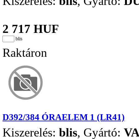
Kiszerelés:
blis
,
Gyártó:
D
2 717 HUF
blis
Raktáron
D392/384 ÓRAELEM 1 (LR41)
Kiszerelés:
blis
,
Gyártó:
V