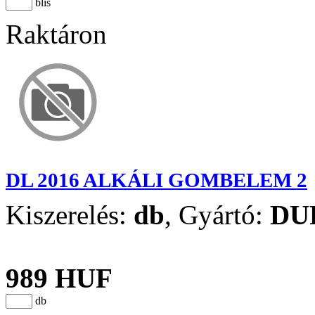
blis
Raktáron
DL 2016 ALKÁLI GOMBELEM 2
Kiszerelés:
db
,
Gyártó:
DU
989 HUF
db