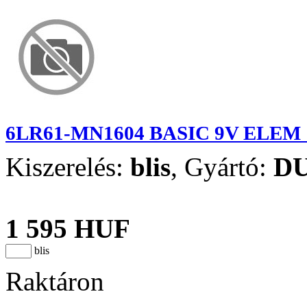
6LR61-MN1604 BASIC 9V ELEM 
Kiszerelés:
blis
,
Gyártó:
D
1 595 HUF
blis
Raktáron