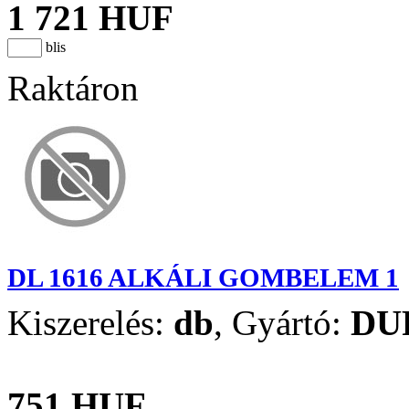
1 721 HUF
blis
Raktáron
DL 1616 ALKÁLI GOMBELEM 1
Kiszerelés:
db
,
Gyártó:
DU
751 HUF