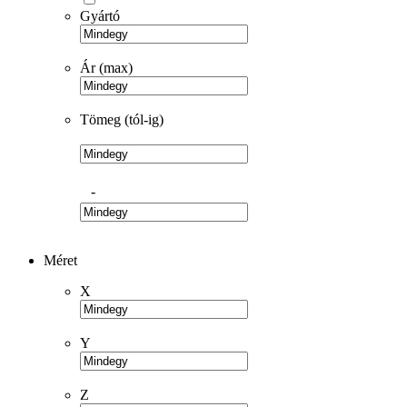
Gyártó
Ár (max)
Tömeg (tól-ig)
-
Méret
X
Y
Z