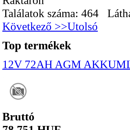
Raktáron
Találatok száma: 464 Láth
Következő >>
Utolsó
Top termékek
12V 72AH AGM AKKUM
Bruttó
78 751 HUF