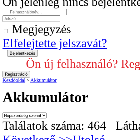
Ön jelenleg nincs bejelent
Megjegyzés
Elfelejtette jelszavát?
Ön új felhasználó? Reg
Kezdőoldal
>
Akkumulátor
Akkumulátor
Találatok száma: 464 Láth
Következő >>
Utolsó