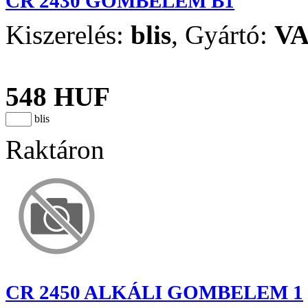
CR 2430 GOMBELEM B1
Kiszerelés:
blis
,
Gyártó:
V
548 HUF
blis
Raktáron
CR 2450 ALKÁLI GOMBELEM 1