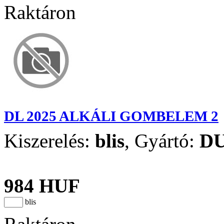
Raktáron
DL 2025 ALKÁLI GOMBELEM 2
Kiszerelés:
blis
,
Gyártó:
D
984 HUF
blis