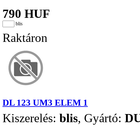
790 HUF
blis
Raktáron
DL 123 UM3 ELEM 1
Kiszerelés:
blis
,
Gyártó:
D