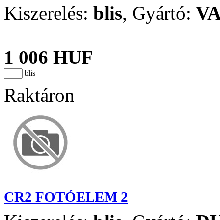
Kiszerelés:
blis
,
Gyártó:
V
1 006 HUF
blis
Raktáron
CR2 FOTÓELEM 2