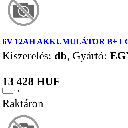
6V 12AH AKKUMULÁTOR B+ LC
Kiszerelés:
db
,
Gyártó:
EG
13 428 HUF
db
Raktáron