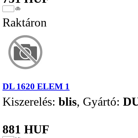
db
Raktáron
DL 1620 ELEM 1
Kiszerelés:
blis
,
Gyártó:
D
881 HUF