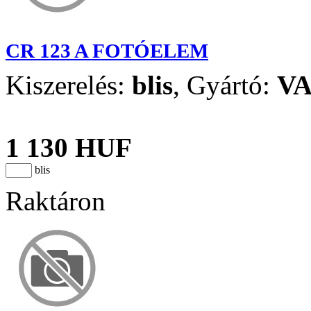
CR 123 A FOTÓELEM
Kiszerelés:
blis
,
Gyártó:
V
1 130 HUF
blis
Raktáron