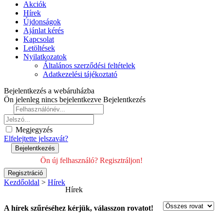
Akciók
Hírek
Újdonságok
Ajánlat kérés
Kapcsolat
Letöltések
Nyilatkozatok
Általános szerződési feltételek
Adatkezelési tájékoztató
Bejelentkezés a webáruházba
Ön jelenleg nincs bejelentkezve
Bejelentkezés
Megjegyzés
Elfelejtette jelszavát?
Ön új felhasználó? Regisztráljon!
Kezdőoldal
>
Hírek
Hírek
A hírek szűréséhez kérjük, válasszon rovatot!