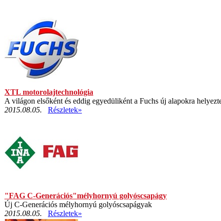
XTL motorolajtechnológia
A világon elsőként és eddig egyedüliként a Fuchs új alapokra helyezte
2015.08.05.
Részletek»
"FAG C-Generációs"mélyhornyú golyóscsapágy
Új C-Generációs mélyhornyú golyóscsapágyak
2015.08.05.
Részletek»