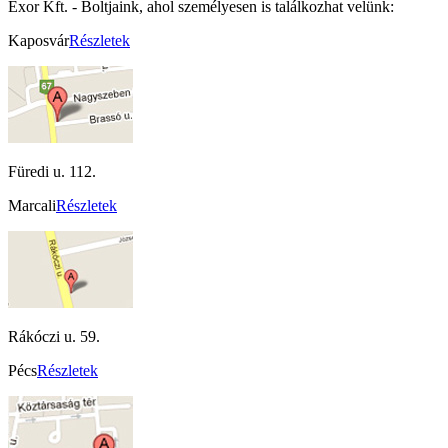
Exor Kft. - Boltjaink, ahol személyesen is találkozhat velünk:
Kaposvár
Részletek
Füredi u. 112.
Marcali
Részletek
Rákóczi u. 59.
Pécs
Részletek