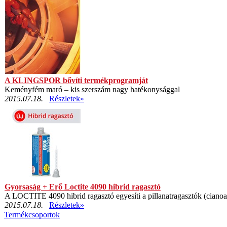
A KLINGSPOR bővíti termékprogramját
Keményfém maró – kis szerszám nagy hatékonysággal
2015.07.18.
Részletek»
Gyorsaság + Erő Loctite 4090 hibrid ragasztó
A LOCTITE 4090 hibrid ragasztó egyesíti a pillanatragasztók (cianoakri
2015.07.18.
Részletek»
Termékcsoportok