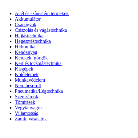
Acél és színesfém termékek
Akkumulátor
Csapágyak
Csiszolás és vágástechnika
Hajtástechnika
Hegesztéstechnika
Hidraulika
Kenőanyag
Kerekek, görgők
Kert és locsolástechnika
Kisgépek
Kötőelemek
Munkavédelem
Nem besorolt
Pneumatika/Légtechnika
Szerszámok
Tömítések
Vegyianyagok
Villamosság
Zárak, vasalatok