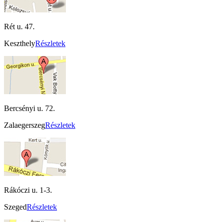
Rét u. 47.
Keszthely
Részletek
Bercsényi u. 72.
Zalaegerszeg
Részletek
Rákóczi u. 1-3.
Szeged
Részletek