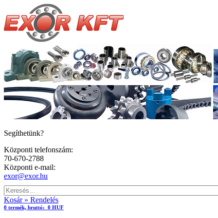
Segíthetünk?
Központi telefonszám:
70-670-2788
Központi e-mail:
exor@exor.hu
Kosár » Rendelés
0
termék,
bruttó:
0 HUF