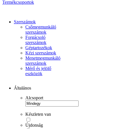
Termékcsoportok
Szerszámok
Csőmegmunkáló
szerszámok
Forgácsoló
szerszámok
Géptartozékok
Kézi szerszámok
Menetmegmunkáló
szerszámok
Mérő és jelölő
eszközök
Általános
Alcsoport
Készleten van
Újdonság