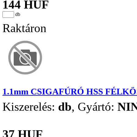
144 HUF
db
Raktáron
1.1mm CSIGAFÚRÓ HSS FÉLK
Kiszerelés:
db
,
Gyártó:
NI
37 HUF