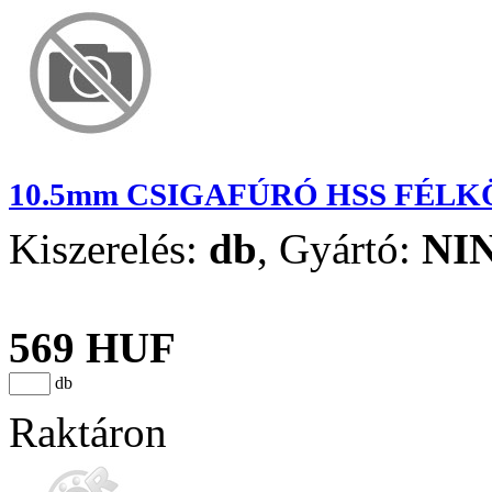
10.5mm CSIGAFÚRÓ HSS FÉL
Kiszerelés:
db
,
Gyártó:
NI
569 HUF
db
Raktáron