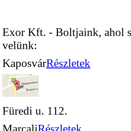
Exor Kft. - Boltjaink, ahol 
velünk:
Kaposvár
Részletek
Füredi u. 112.
Marcali
Részletek