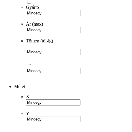
Gyártó
Ár (max)
Tömeg (tól-ig)
-
Méret
X
Y