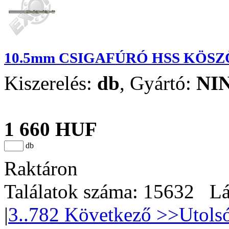
10.5mm CSIGAFÚRÓ HSS KÖS
Kiszerelés:
db
,
Gyártó:
NI
1 660 HUF
db
Raktáron
Találatok száma: 15632 Lá
|
3
..782
Következő >>
Utols