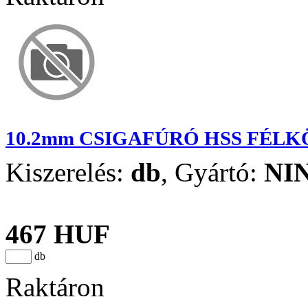
10.2mm CSIGAFÚRÓ HSS FÉL
Kiszerelés:
db
,
Gyártó:
NI
467 HUF
db
Raktáron