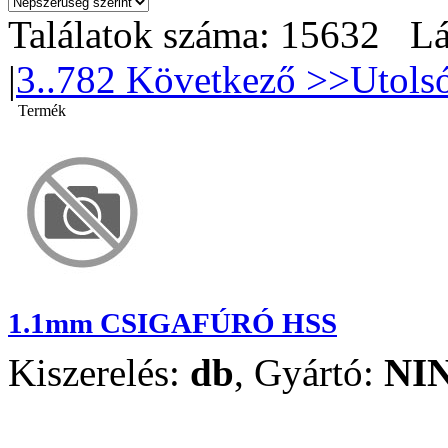
Találatok száma: 15632 Lá
|
3
..782
Következő >>
Utols
Termék
1.1mm CSIGAFÚRÓ HSS
Kiszerelés:
db
,
Gyártó:
NI