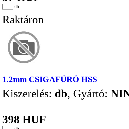
db
Raktáron
1.2mm CSIGAFÚRÓ HSS
Kiszerelés:
db
,
Gyártó:
NI
398 HUF
db