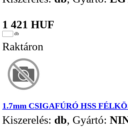
1 421 HUF
db
Raktáron
1.7mm CSIGAFÚRÓ HSS FÉLK
Kiszerelés:
db
,
Gyártó:
NI