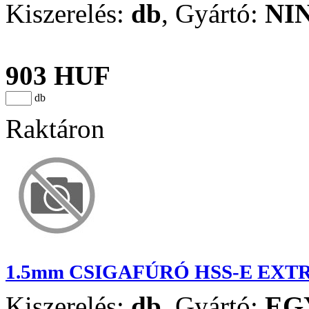
Kiszerelés:
db
,
Gyártó:
NI
903 HUF
db
Raktáron
1.5mm CSIGAFÚRÓ HSS-E EXT
Kiszerelés:
db
,
Gyártó:
EG