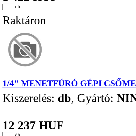
db
Raktáron
1/4" MENETFÚRÓ GÉPI CSŐM
Kiszerelés:
db
,
Gyártó:
NI
12 237 HUF
db