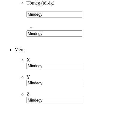
Tömeg (tól-ig)
-
Méret
X
Y
Z