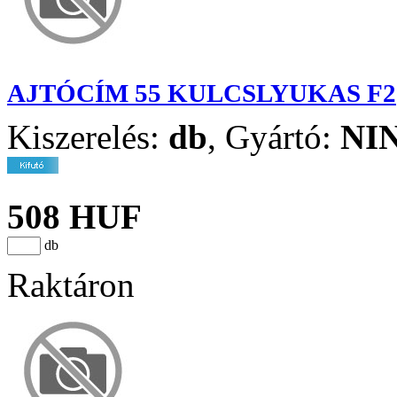
AJTÓCÍM 55 KULCSLYUKAS F2
Kiszerelés:
db
,
Gyártó:
NI
508 HUF
db
Raktáron