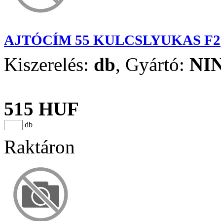
AJTÓCÍM 55 KULCSLYUKAS F2
Kiszerelés:
db
,
Gyártó:
NI
515 HUF
db
Raktáron