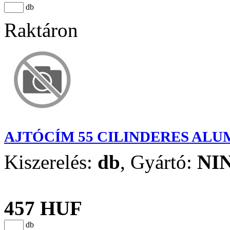
db
Raktáron
AJTÓCÍM 55 CILINDERES ALU
Kiszerelés:
db
,
Gyártó:
NI
457 HUF
db