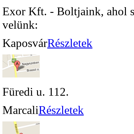
Exor Kft. - Boltjaink, ahol 
velünk:
Kaposvár
Részletek
Füredi u. 112.
Marcali
Részletek