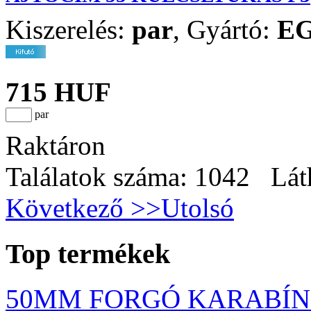
Kiszerelés:
par
,
Gyártó:
E
715 HUF
par
Raktáron
Találatok száma: 1042 Lát
Következő >>
Utolsó
Top termékek
50MM FORGÓ KARABÍNE