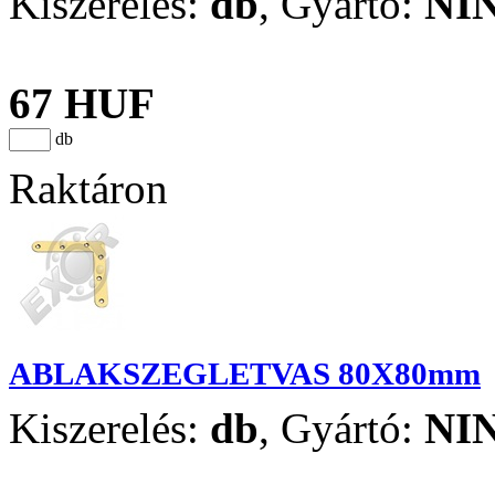
Kiszerelés:
db
,
Gyártó:
NI
67 HUF
db
Raktáron
ABLAKSZEGLETVAS 80X80mm
Kiszerelés:
db
,
Gyártó:
NI