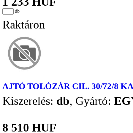
1 233 HUF
db
Raktáron
AJTÓ TOLÓZÁR CIL. 30/72/8 
Kiszerelés:
db
,
Gyártó:
EG
8 510 HUF