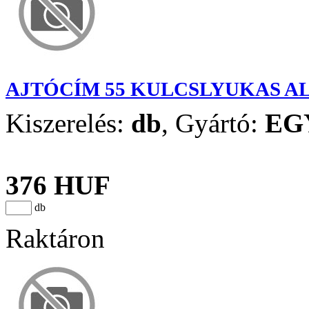
AJTÓCÍM 55 KULCSLYUKAS A
Kiszerelés:
db
,
Gyártó:
EG
376 HUF
db
Raktáron