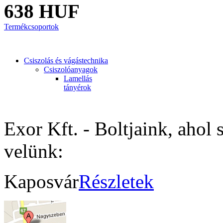
638 HUF
Termékcsoportok
Csiszolás és vágástechnika
Csiszolóanyagok
Lamellás
tányérok
Exor Kft. - Boltjaink, ahol 
velünk:
Kaposvár
Részletek