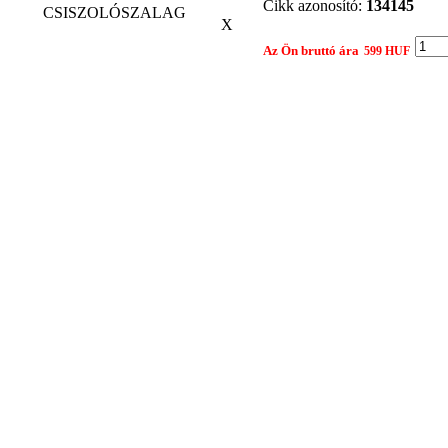
Cikk azonosító:
134145
CSISZOLÓSZALAG
X
Az Ön bruttó ára
599 HUF
Gyártó:
EGYÉB
Összehasonlítom egy 
Nyomtatási nézet
Ajánlat kérés
Termék: 100X289 CS411 X P120 CSISZOLÓSZALAG
Tárgy:
Az Ön neve:
Leírás:
Az Ön e-mail címe: