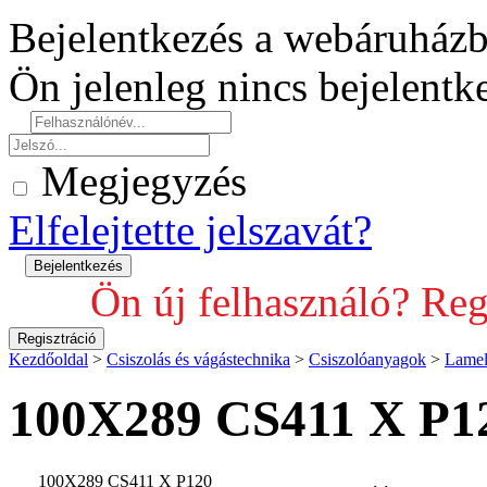
Bejelentkezés a webáruház
Ön jelenleg nincs bejelent
Megjegyzés
Elfelejtette jelszavát?
Ön új felhasználó? Reg
Kezdőoldal
>
Csiszolás és vágástechnika
>
Csiszolóanyagok
>
Lamel
100X289 CS411 X 
100X289 CS411 X P120