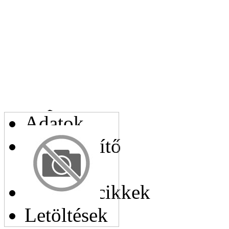
Az Ön telefonszáma:
Kapcsolódó cikkek
Adatok
Helyettesítő
cikkek
Hasonló cikkek
Letöltések