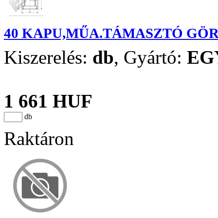
40 KAPU,MŰA.TÁMASZTÓ GÖ
Kiszerelés:
db
,
Gyártó:
EG
1 661 HUF
db
Raktáron