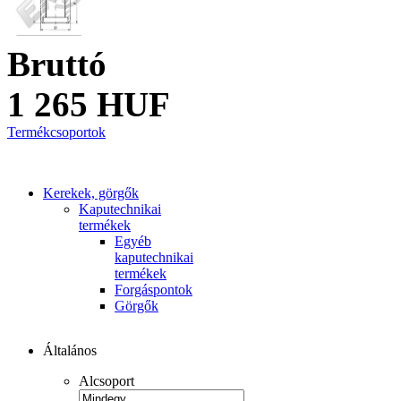
Bruttó
1 265 HUF
Termékcsoportok
Kerekek, görgők
Kaputechnikai
termékek
Egyéb
kaputechnikai
termékek
Forgáspontok
Görgők
Általános
Alcsoport