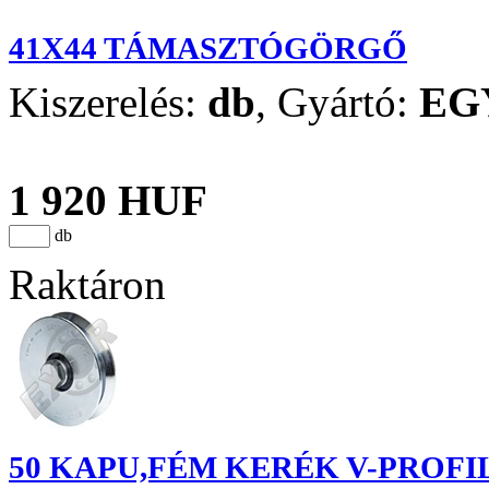
41X44 TÁMASZTÓGÖRGŐ
Kiszerelés:
db
,
Gyártó:
EG
1 920 HUF
db
Raktáron
50 KAPU,FÉM KERÉK V-PROFI