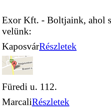
Exor Kft. - Boltjaink, ahol 
velünk:
Kaposvár
Részletek
Füredi u. 112.
Marcali
Részletek