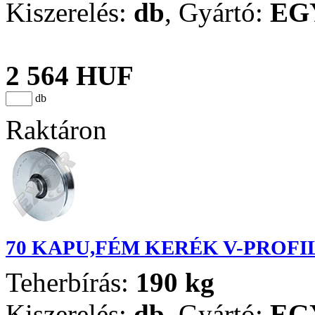
Kiszerelés:
db
,
Gyártó:
EG
2 564 HUF
db
Raktáron
70 KAPU,FÉM KERÉK V-PROFI
Teherbírás:
190 kg
Kiszerelés:
db
,
Gyártó:
EG