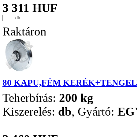
3 311 HUF
db
Raktáron
80 KAPU,FÉM KERÉK+TENGEL
Teherbírás:
200 kg
Kiszerelés:
db
,
Gyártó:
EG