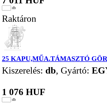
7 011 HUF
db
Raktáron
25 KAPU,MŰA.TÁMASZTÓ GÖ
Kiszerelés:
db
,
Gyártó:
EG
1 076 HUF
db