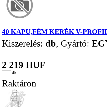
40 KAPU,FÉM KERÉK V-PROFI
Kiszerelés:
db
,
Gyártó:
EG
2 219 HUF
db
Raktáron