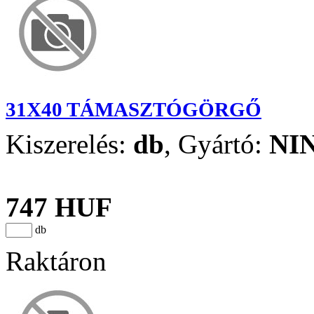
31X40 TÁMASZTÓGÖRGŐ
Kiszerelés:
db
,
Gyártó:
NI
747 HUF
db
Raktáron