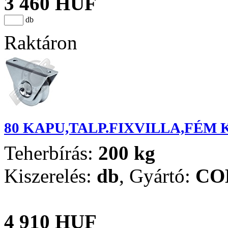
3 460 HUF
db
Raktáron
80 KAPU,TALP.FIXVILLA,FÉM 
Teherbírás:
200 kg
Kiszerelés:
db
,
Gyártó:
CO
4 910 HUF