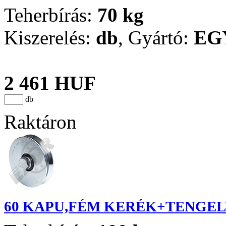
Teherbírás:
70 kg
Kiszerelés:
db
,
Gyártó:
EG
2 461 HUF
db
Raktáron
60 KAPU,FÉM KERÉK+TENGEL