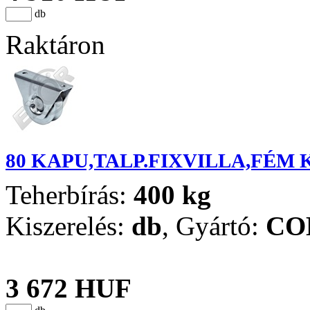
db
Raktáron
80 KAPU,TALP.FIXVILLA,FÉM 
Teherbírás:
400 kg
Kiszerelés:
db
,
Gyártó:
CO
3 672 HUF