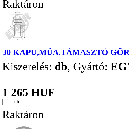
Raktáron
30 KAPU,MŰA.TÁMASZTÓ GÖ
Kiszerelés:
db
,
Gyártó:
EG
1 265 HUF
db
Raktáron