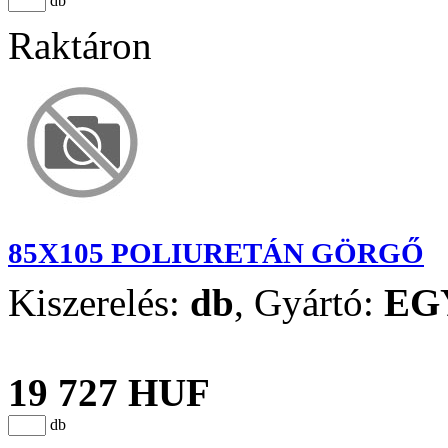
db
Raktáron
85X105 POLIURETÁN GÖRGŐ
Kiszerelés:
db
,
Gyártó:
EG
19 727 HUF
db