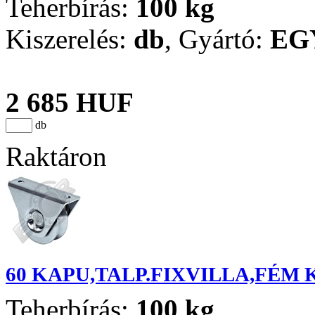
Teherbírás:
100 kg
Kiszerelés:
db
,
Gyártó:
EG
2 685 HUF
db
Raktáron
60 KAPU,TALP.FIXVILLA,FÉM 
Teherbírás:
100 kg