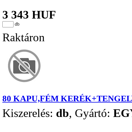
3 343 HUF
db
Raktáron
80 KAPU,FÉM KERÉK+TENGEL
Kiszerelés:
db
,
Gyártó:
EG