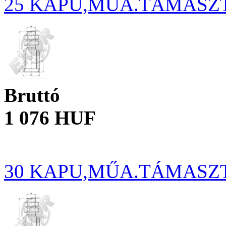
25 KAPU,MŰA.TÁMASZ
Bruttó
1 076 HUF
30 KAPU,MŰA.TÁMASZ