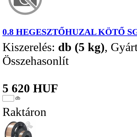
0.8 HEGESZTŐHUZAL KÖTŐ SG
Kiszerelés:
db (5 kg)
,
Gyár
Összehasonlít
5 620 HUF
db
Raktáron