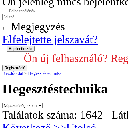
Ön jelenleg nincs bejelent
Megjegyzés
Elfelejtette jelszavát?
Ön új felhasználó? Reg
Kezdőoldal
>
Hegesztéstechnika
Hegesztéstechnika
Találatok száma: 1642 Lát
Következő >>
Utolsó