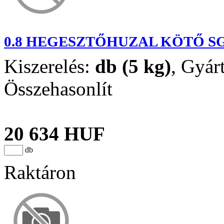
0.8 HEGESZTŐHUZAL KÖTŐ SG
Kiszerelés:
db (5 kg)
,
Gyár
Összehasonlít
20 634 HUF
db
Raktáron