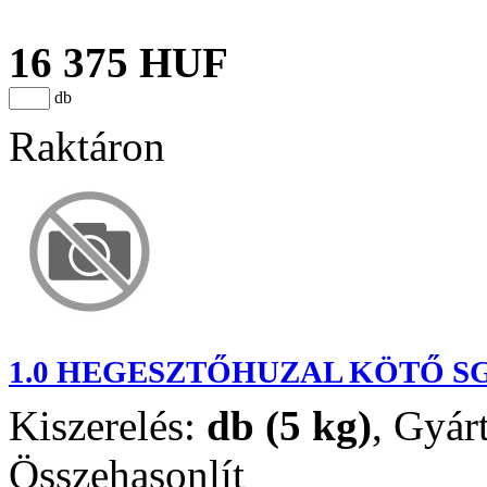
16 375 HUF
db
Raktáron
1.0 HEGESZTŐHUZAL KÖTŐ SG
Kiszerelés:
db (5 kg)
,
Gyár
Összehasonlít