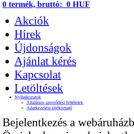
0
termék,
bruttó:
0 HUF
Akciók
Hírek
Újdonságok
Ajánlat kérés
Kapcsolat
Letöltések
Nyilatkozatok
Általános szerződési feltételek
Adatkezelési tájékoztató
Bejelentkezés a webáruház