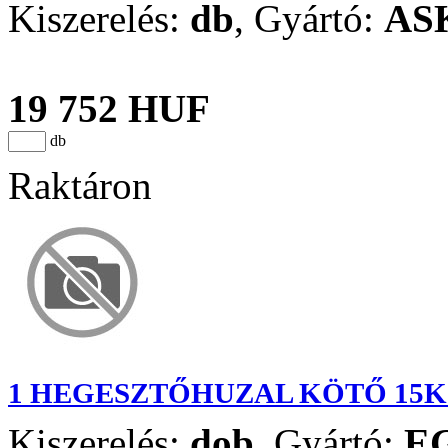
Kiszerelés:
db
,
Gyártó:
AS
19 752 HUF
db
Raktáron
1 HEGESZTŐHUZAL KÖTŐ 15K
Kiszerelés:
dob
,
Gyártó:
E