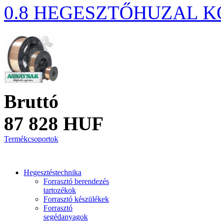
0.8 HEGESZTŐHUZAL KÖ
Bruttó
87 828 HUF
Termékcsoportok
Hegesztéstechnika
Forrasztó berendezés
tartozékok
Forrasztó készülékek
Forrasztó
segédanyagok