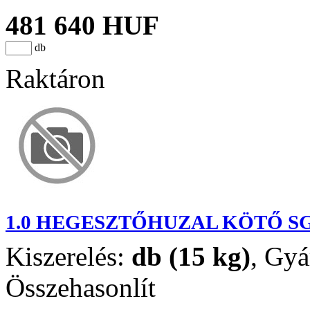
481 640 HUF
db
Raktáron
1.0 HEGESZTŐHUZAL KÖTŐ SG
Kiszerelés:
db (15 kg)
,
Gyá
Összehasonlít