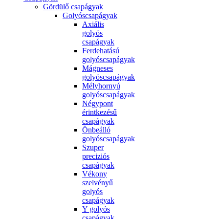
Gördülő csapágyak
Golyóscsapágyak
Axiális
golyós
csapágyak
Ferdehatású
golyóscsapágyak
Mágneses
golyóscsapágyak
Mélyhornyú
golyóscsapágyak
Négypont
érintkezésű
csapágyak
Önbeálló
golyóscsapágyak
Szuper
preciziós
csapágyak
Vékony
szelvényű
golyós
csapágyak
Y golyós
csapágyak