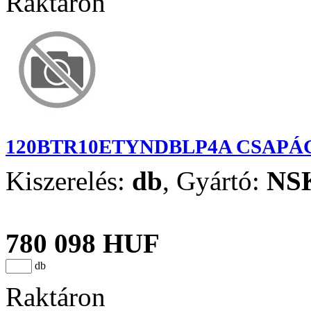
Raktáron
120BTR10ETYNDBLP4A CSAPÁ
Kiszerelés:
db
,
Gyártó:
NS
780 098 HUF
db
Raktáron