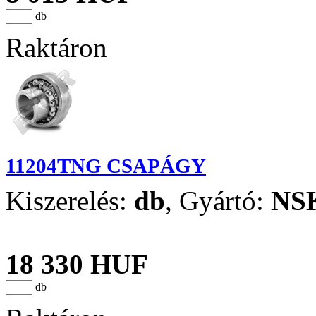
db
Raktáron
11204TNG CSAPÁGY
Kiszerelés:
db
,
Gyártó:
NS
18 330 HUF
db