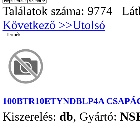
Találatok száma: 9774 Lát
Következő >>
Utolsó
Termék
100BTR10ETYNDBLP4A CSAPÁ
Kiszerelés:
db
,
Gyártó:
NS