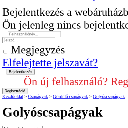
Bejelentkezés a webáruház
Ön jelenleg nincs bejelent
Megjegyzés
Elfelejtette jelszavát?
Ön új felhasználó? Reg
Kezdőoldal
>
Csapágyak
>
Gördülő csapágyak
>
Golyóscsapágyak
Golyóscsapágyak