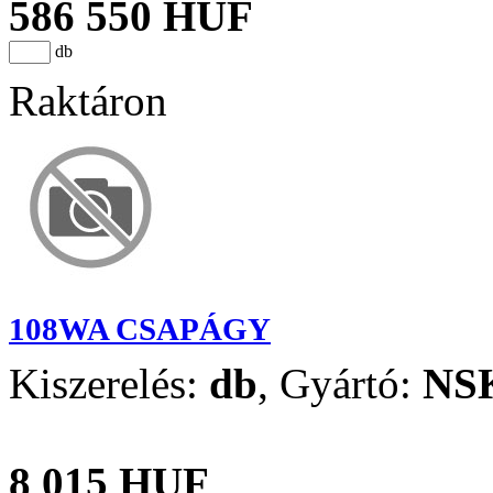
586 550 HUF
db
Raktáron
108WA CSAPÁGY
Kiszerelés:
db
,
Gyártó:
NS
8 015 HUF