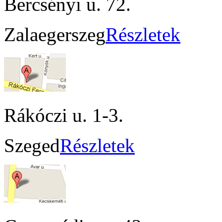
Bercsényi u. 72.
Zalaegerszeg
Részletek
Rákóczi u. 1-3.
Szeged
Részletek