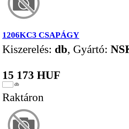
1206KC3 CSAPÁGY
Kiszerelés:
db
,
Gyártó:
NS
15 173 HUF
db
Raktáron