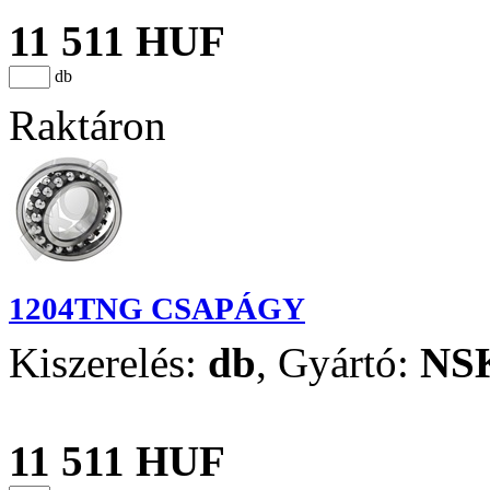
11 511 HUF
db
Raktáron
1204TNG CSAPÁGY
Kiszerelés:
db
,
Gyártó:
NS
11 511 HUF