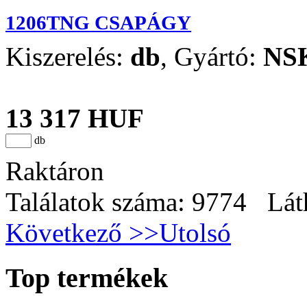
1206TNG CSAPÁGY
Kiszerelés:
db
,
Gyártó:
NS
13 317 HUF
db
Raktáron
Találatok száma: 9774 Lát
Következő >>
Utolsó
Top termékek