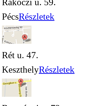
Rákóczi u. 59.
Pécs
Részletek
Rét u. 47.
Keszthely
Részletek