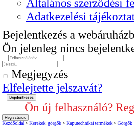
Általános szerződési fe
Adatkezelési tájékozta
Bejelentkezés a webáruház
Ön jelenleg nincs bejelent
Megjegyzés
Elfelejtette jelszavát?
Ön új felhasználó? Reg
Kezdőoldal
>
Kerekek, görgők
>
Kaputechnikai termékek
>
Görgők