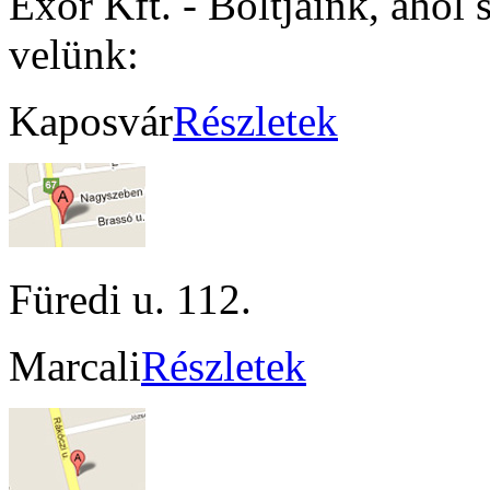
Exor Kft. - Boltjaink, ahol 
velünk:
Kaposvár
Részletek
Füredi u. 112.
Marcali
Részletek