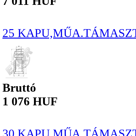
7 011 HUF
25 KAPU,MŰA.TÁMASZ
Bruttó
1 076 HUF
30 KAPU,MŰA.TÁMASZ