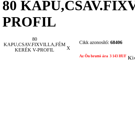
80 KAPU,CSAV.FIX
PROFIL
80
Cikk azonosító:
68406
KAPU,CSAV.FIXVILLA,FÉM
X
KERÉK V-PROFIL
Az Ön bruttó ára
3 143 HUF
Ki
Gyártó:
COMUNE
Összehasonlítom egy 
Nyomtatási nézet
Ajánlat kér
Ajánlatot kérek
Termék: 80
KAPU,CSAV.FIXVILLA,FÉM KERÉK V-PROFIL