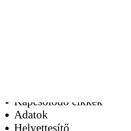
Tárgy:
Az Ön neve:
Leírás:
Az Ön e-mail címe:
Az Ön telefonszáma:
Kapcsolódó cikkek
Adatok
Helyettesítő