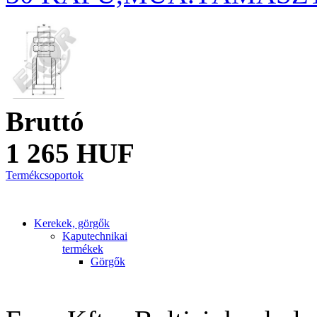
Bruttó
1 265 HUF
Termékcsoportok
Kerekek, görgők
Kaputechnikai
termékek
Görgők