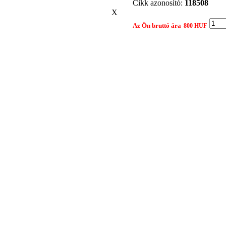
Cikk azonosító:
118508
X
Az Ön bruttó ára
800 HUF
Gyártó:
EGYÉB
Összehasonlítom egy 
Nyomtatási nézet
Ajánlat kérés
Termék: 1.6X175 WOLFRAM ARANY
Tárgy:
Az Ön neve:
Leírás:
Az Ön e-mail címe: