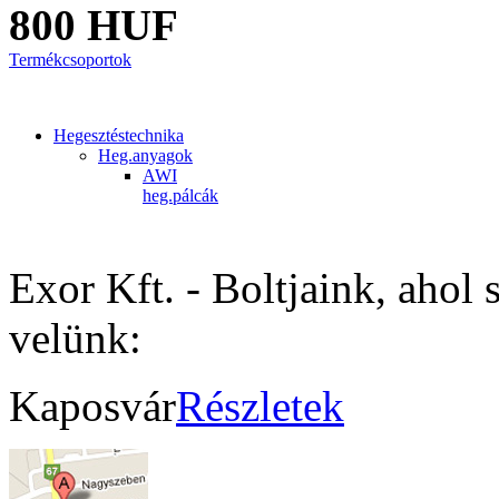
800 HUF
Termékcsoportok
Hegesztéstechnika
Heg.anyagok
AWI
heg.pálcák
Exor Kft. - Boltjaink, ahol 
velünk:
Kaposvár
Részletek