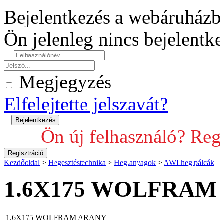
Bejelentkezés a webáruház
Ön jelenleg nincs bejelent
Megjegyzés
Elfelejtette jelszavát?
Ön új felhasználó? Reg
Kezdőoldal
>
Hegesztéstechnika
>
Heg.anyagok
>
AWI heg.pálcák
1.6X175 WOLFRAM
1.6X175 WOLFRAM ARANY