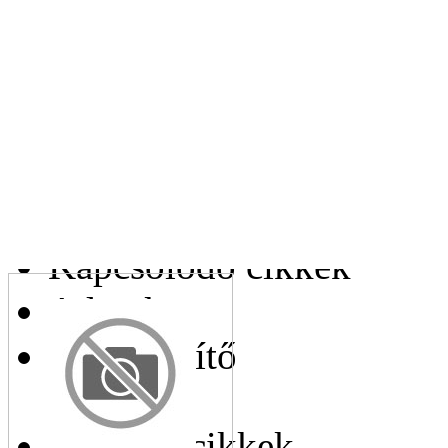
Leírás:
Az Ön e-mail címe:
Az Ön telefonszáma:
Kapcsolódó cikkek
Adatok
Helyettesítő
cikkek
Hasonló cikkek