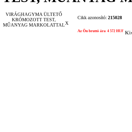
VIRÁGHAGYMA ÜLTETŐ
Cikk azonosító:
215028
KRÓMOZOTT TEST,
X
MŰANYAG MARKOLATTAL
Az Ön bruttó ára
4 572 HUF
Ki
Gyártó:
NINCS
Összehasonlítom egy 
Nyomtatási nézet
Ajánlat kér
Ajánlatot kérek
Termék:
VIRÁGHAGYMA ÜLTETŐ KRÓMOZOTT TEST, MŰANYAG MA
Tárgy:
Az Ön neve: