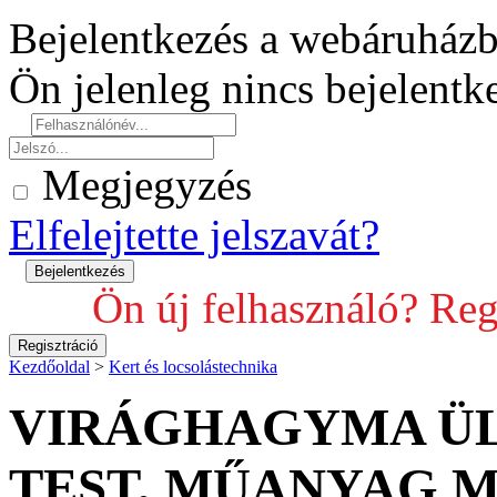
Bejelentkezés a webáruház
Ön jelenleg nincs bejelent
Megjegyzés
Elfelejtette jelszavát?
Ön új felhasználó? Reg
Kezdőoldal
>
Kert és locsolástechnika
VIRÁGHAGYMA Ü
TEST, MŰANYAG 