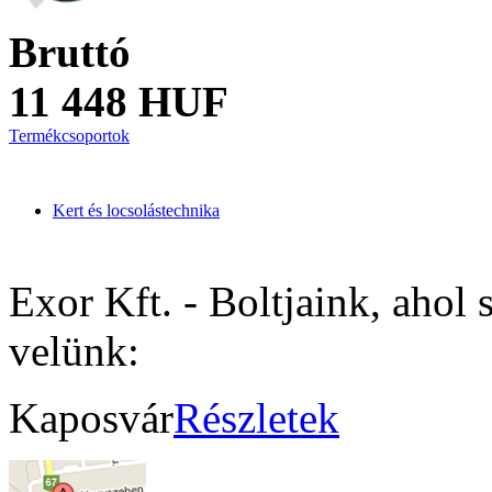
Bruttó
11 448 HUF
Termékcsoportok
Kert és locsolástechnika
Exor Kft. - Boltjaink, ahol 
velünk:
Kaposvár
Részletek