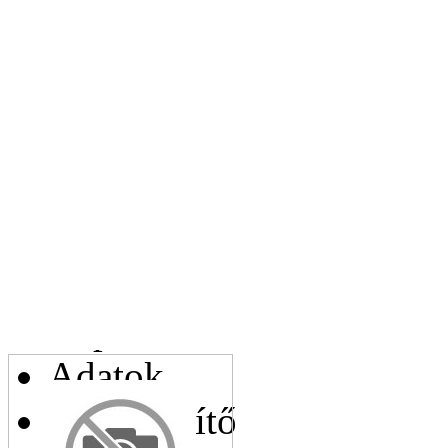
Leírás:
Az Ön e-mail címe:
Az Ön telefonszáma:
Kapcsolódó cikkek
Adatok
Helyettesítő