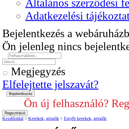
Általános szerződési fe
Adatkezelési tájékozta
Bejelentkezés a webáruház
Ön jelenleg nincs bejelent
Megjegyzés
Elfelejtette jelszavát?
Ön új felhasználó? Reg
Kezdőoldal
>
Kerekek, görgők
>
Egyéb kerekek, görgők