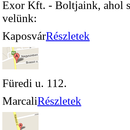
Exor Kft. - Boltjaink, ahol 
velünk:
Kaposvár
Részletek
Füredi u. 112.
Marcali
Részletek