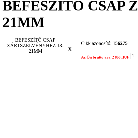
BEFESZÍTŐ CSAP 
21MM
BEFESZÍTŐ CSAP
Cikk azonosító:
156275
ZÁRTSZELVÉNYHEZ 18-
X
21MM
Az Ön bruttó ára
2 863 HUF
Gyártó:
EGYÉB
Összehasonlítom egy 
Nyomtatási nézet
Ajánlat kérés
Termék: BEFESZÍTŐ CSAP ZÁRTSZELVÉNYHEZ 18-21MM
Tárgy:
Az Ön neve: