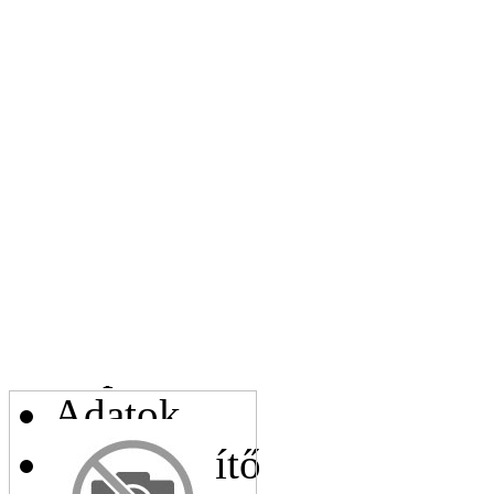
Leírás:
Az Ön e-mail címe:
Az Ön telefonszáma:
Kapcsolódó cikkek
Adatok
Helyettesítő