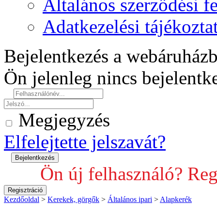
Általános szerződési fe
Adatkezelési tájékozta
Bejelentkezés a webáruház
Ön jelenleg nincs bejelent
Megjegyzés
Elfelejtette jelszavát?
Ön új felhasználó? Reg
Kezdőoldal
>
Kerekek, görgők
>
Általános ipari
>
Alapkerék