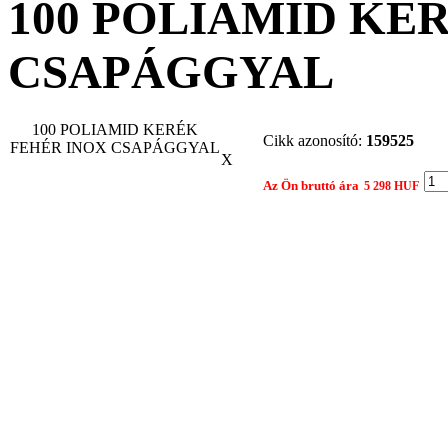
100 POLIAMID KE
CSAPÁGGYAL
100 POLIAMID KERÉK
Cikk azonosító:
159525
FEHÉR INOX CSAPÁGGYAL
X
Az Ön bruttó ára
5 298 HUF
Gyártó:
TORWEG
Összehasonlítom egy 
Nyomtatási nézet
Ajánlat kérés
Termék: 100 POLIAMID KERÉK FEHÉR INOX CSAPÁGGYAL
Tárgy:
Az Ön neve: