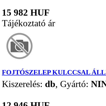
15 982 HUF
Tájékoztató ár
FOJTÓSZELEP KULCCSAL ÁLLÍ
Kiszerelés:
db
,
Gyártó:
NI
12 946 HUF