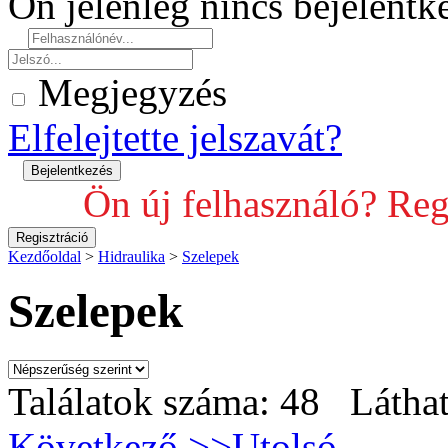
Ön jelenleg nincs bejelent
Megjegyzés
Elfelejtette jelszavát?
Ön új felhasználó? Reg
Kezdőoldal
>
Hidraulika
>
Szelepek
Szelepek
Találatok száma: 48 Láthat
Következő >>
Utolsó