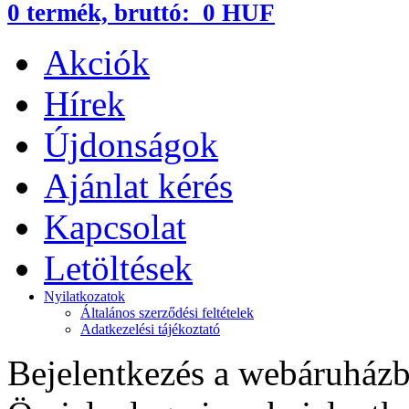
0
termék,
bruttó:
0 HUF
Akciók
Hírek
Újdonságok
Ajánlat kérés
Kapcsolat
Letöltések
Nyilatkozatok
Általános szerződési feltételek
Adatkezelési tájékoztató
Bejelentkezés a webáruház