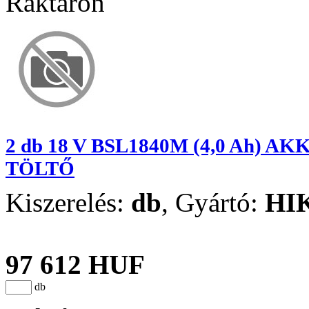
Raktáron
2 db 18 V BSL1840M (4,0 Ah) 
TÖLTŐ
Kiszerelés:
db
,
Gyártó:
HI
97 612 HUF
db