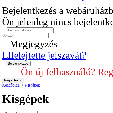
Bejelentkezés a webáruház
Ön jelenleg nincs bejelent
Megjegyzés
Elfelejtette jelszavát?
Ön új felhasználó? Reg
Kezdőoldal
>
Kisgépek
Kisgépek