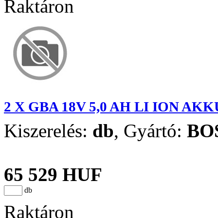
Raktáron
2 X GBA 18V 5,0 AH LI ION AK
Kiszerelés:
db
,
Gyártó:
BO
65 529 HUF
db
Raktáron