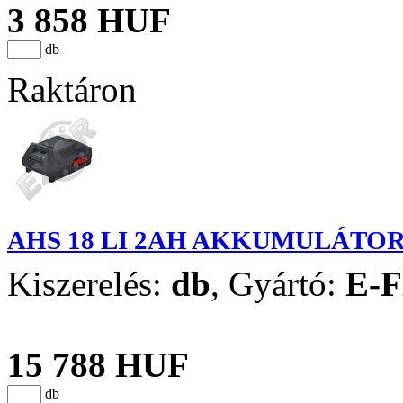
3 858 HUF
db
Raktáron
AHS 18 LI 2AH AKKUMULÁTO
Kiszerelés:
db
,
Gyártó:
E-
15 788 HUF
db