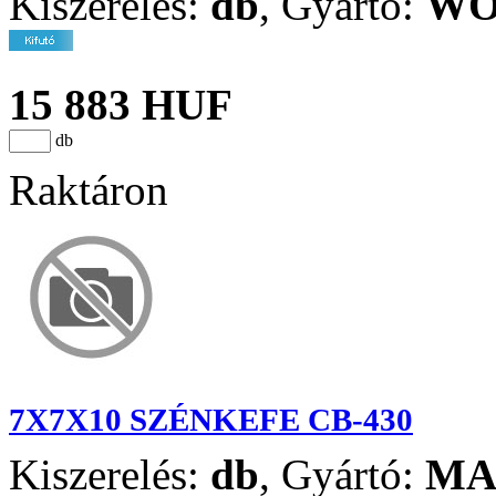
Kiszerelés:
db
,
Gyártó:
WO
15 883 HUF
db
Raktáron
7X7X10 SZÉNKEFE CB-430
Kiszerelés:
db
,
Gyártó:
MA