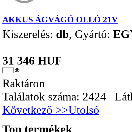
AKKUS ÁGVÁGÓ OLLÓ 21V
Kiszerelés:
db
,
Gyártó:
EG
31 346 HUF
db
Raktáron
Találatok száma: 2424 Lát
Következő >>
Utolsó
Top termékek