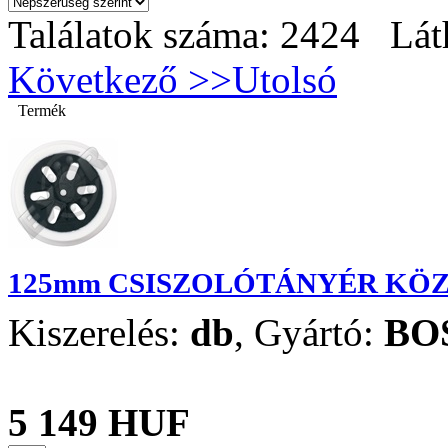
Találatok száma: 2424 Lát
Következő >>
Utolsó
Termék
125mm CSISZOLÓTÁNYÉR KÖ
Kiszerelés:
db
,
Gyártó:
BO
5 149 HUF