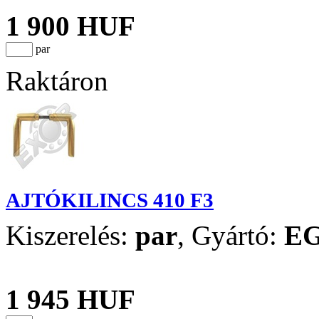
1 900 HUF
par
Raktáron
AJTÓKILINCS 410 F3
Kiszerelés:
par
,
Gyártó:
E
1 945 HUF