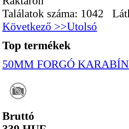
Raktáron
Találatok száma: 1042 Lát
Következő >>
Utolsó
Top termékek
50MM FORGÓ KARABÍNE
Bruttó
339 HUF