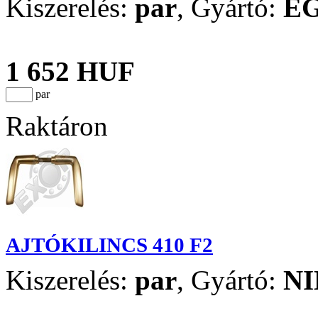
Kiszerelés:
par
,
Gyártó:
E
1 652 HUF
par
Raktáron
AJTÓKILINCS 410 F2
Kiszerelés:
par
,
Gyártó:
NI