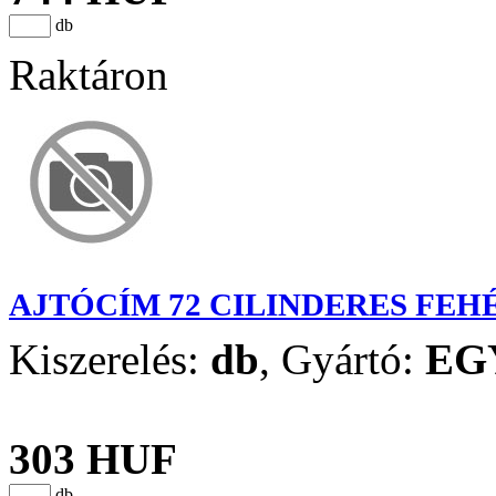
db
Raktáron
AJTÓCÍM 72 CILINDERES FEH
Kiszerelés:
db
,
Gyártó:
EG
303 HUF
db