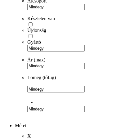
Alcsoport
Készleten van
Újdonság
Gyártó
Ár (max)
Tömeg (tól-ig)
-
Méret
X