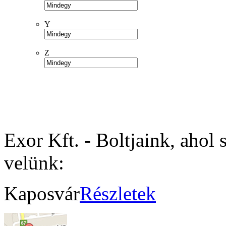
Y
Z
Exor Kft. - Boltjaink, ahol 
velünk:
Kaposvár
Részletek