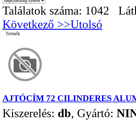
Találatok száma: 1042 Lát
Következő >>
Utolsó
Termék
AJTÓCÍM 72 CILINDERES ALU
Kiszerelés:
db
,
Gyártó:
NI