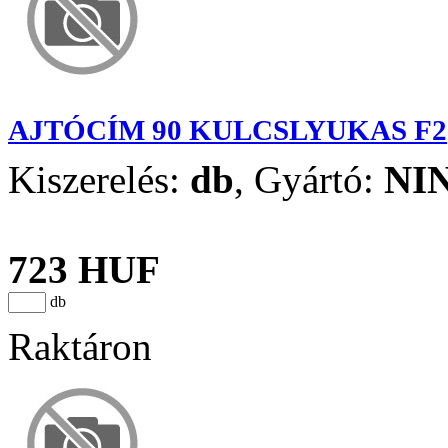
AJTÓCÍM 90 KULCSLYUKAS F2
Kiszerelés:
db
,
Gyártó:
NI
723 HUF
db
Raktáron