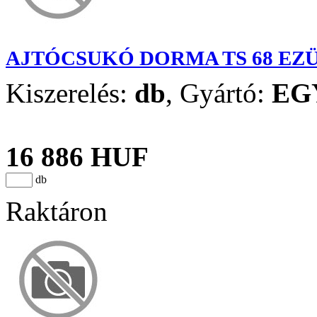
AJTÓCSUKÓ DORMA TS 68 EZ
Kiszerelés:
db
,
Gyártó:
EG
16 886 HUF
db
Raktáron