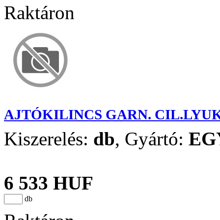
Raktáron
AJTÓKILINCS GARN. CIL.LY
Kiszerelés:
db
,
Gyártó:
EG
6 533 HUF
db