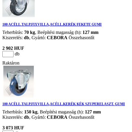
100 ACÉLL.TALP.FIXVILLA,ACÉLL.KERÉK FEKETE GUMI
Teherbírás:
70 kg
, Beépítési magasság (h):
127 mm
Kiszerelés:
db
,
Gyártó:
CEBORA
Összehasonlít
2 902 HUF
db
Raktáron
100 ACÉLL.TALP.FIXVILLA,ACÉLL.KERÉK KÉK SZUPERELASZT. GUMI
Teherbírás:
150 kg
, Beépítési magasság (h):
127 mm
Kiszerelés:
db
,
Gyártó:
CEBORA
Összehasonlít
3 073 HUF