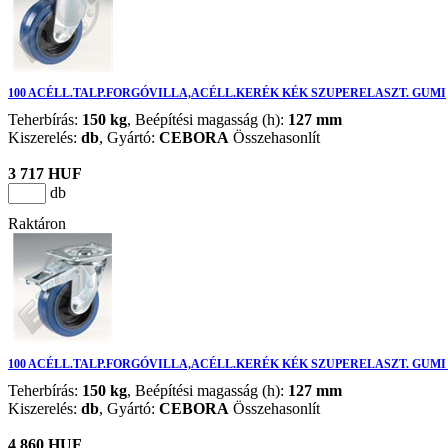
100 ACÉLL.TALP.FORGÓVILLA,ACÉLL.KERÉK KÉK SZUPERELASZT. GUMI
Teherbírás:
150 kg
, Beépítési magasság (h):
127 mm
Kiszerelés:
db
,
Gyártó:
CEBORA
Összehasonlít
3 717 HUF
db
Raktáron
100 ACÉLL.TALP.FORGÓVILLA,ACÉLL.KERÉK KÉK SZUPERELASZT. GUMI
Teherbírás:
150 kg
, Beépítési magasság (h):
127 mm
Kiszerelés:
db
,
Gyártó:
CEBORA
Összehasonlít
4 860 HUF