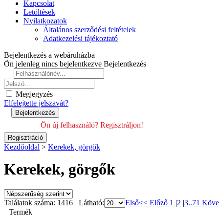
Kapcsolat
Letöltések
Nyilatkozatok
Általános szerződési feltételek
Adatkezelési tájékoztató
Bejelentkezés a webáruházba
Ön jelenleg nincs bejelentkezve
Bejelentkezés
Megjegyzés
Elfelejtette jelszavát?
Ön új felhasználó? Regisztráljon!
Kezdőoldal
>
Kerekek, görgők
Kerekek, görgők
Találatok száma: 1416 Látható:
Első
<< Előző
1
|
2
|
3
..71
Köve
Termék