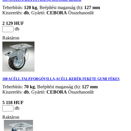
Teherbírás:
120 kg
, Beépítési magasság (h):
127 mm
Kiszerelés:
db
,
Gyártó:
CEBORA
Összehasonlít
2 129 HUF
db
Raktáron
100 ACÉLL.TALP.FORGÓVILLA,ACÉLL.KERÉK FEKETE GUMI FÉKES
Teherbírás:
70 kg
, Beépítési magasság (h):
127 mm
Kiszerelés:
db
,
Gyártó:
CEBORA
Összehasonlít
5 118 HUF
db
Raktáron