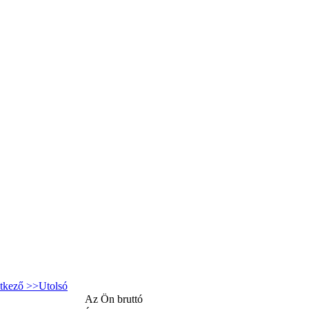
tkező >>
Utolsó
Az Ön bruttó