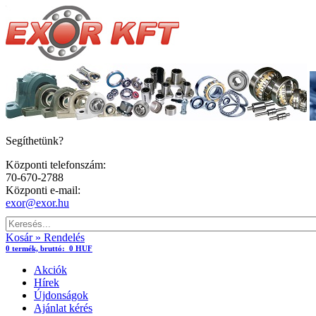
Segíthetünk?
Központi telefonszám:
70-670-2788
Központi e-mail:
exor@exor.hu
Kosár » Rendelés
0
termék,
bruttó:
0 HUF
Akciók
Hírek
Újdonságok
Ajánlat kérés