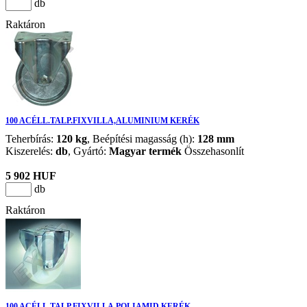
db
Raktáron
100 ACÉLL.TALP.FIXVILLA,ALUMINIUM KERÉK
Teherbírás:
120 kg
, Beépítési magasság (h):
128 mm
Kiszerelés:
db
,
Gyártó:
Magyar termék
Összehasonlít
5 902 HUF
db
Raktáron
100 ACÉLL.TALP.FIXVILLA,POLIAMID KERÉK