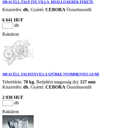
100 ACÉLL.TALP. FIX VILLA, HŐÁLLÓ KERÉK FEKETE
Kiszerelés:
db
,
Gyártó:
CEBORA
Összehasonlít
6 641 HUF
db
Raktáron
100 ACÉLL.TALP.FIXVILLA SZÜRKE NYOMMENTES GUMI
Teherbírás:
70 kg
, Beépítési magasság (h):
127 mm
Kiszerelés:
db
,
Gyártó:
CEBORA
Összehasonlít
2 038 HUF
db
Raktáron