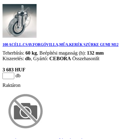
100 ACÉLL.CSAV.FORGÓVILLA,MŰA.KERÉK SZÜRKE GUMI M12
Teherbírás:
60 kg
, Beépítési magasság (h):
132 mm
Kiszerelés:
db
,
Gyártó:
CEBORA
Összehasonlít
3 683 HUF
db
Raktáron