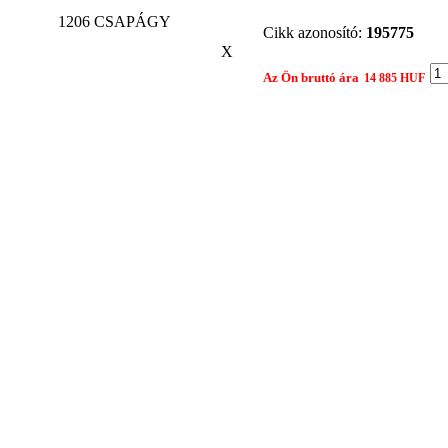
1206 CSAPÁGY
Cikk azonosító:
195775
X
Az Ön bruttó ára
14 885 HUF
Gyártó:
NSK
Összehasonlítom egy másik 
Nyomtatási nézet
Ajánlat kér
Termék: 1206 CSAPÁGY
Tárgy:
Az Ön neve:
Leírás:
Az Ön e-mail címe: