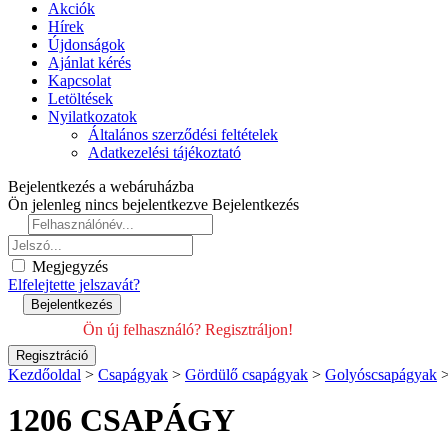
Akciók
Hírek
Újdonságok
Ajánlat kérés
Kapcsolat
Letöltések
Nyilatkozatok
Általános szerződési feltételek
Adatkezelési tájékoztató
Bejelentkezés a webáruházba
Ön jelenleg nincs bejelentkezve
Bejelentkezés
Megjegyzés
Elfelejtette jelszavát?
Ön új felhasználó? Regisztráljon!
Kezdőoldal
>
Csapágyak
>
Gördülő csapágyak
>
Golyóscsapágyak
1206 CSAPÁGY