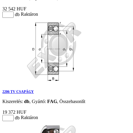
32 542 HUF
Raktáron
db
2206 TV CSAPÁGY
Kiszerelés:
db
,
Gyártó:
FAG
,
Összehasonlít
19 372 HUF
Raktáron
db