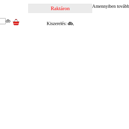
Amennyiben további 
Raktáron
db
Kiszerelés:
db
,
termékkel
és
X