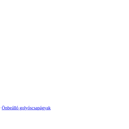
>
Önbeálló golyóscsapágyak