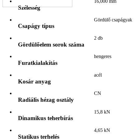
16,000 mm
Szélesség
Gördülő csapágyak
Csapágy típus
2 db
Gördülőelem sorok száma
hengeres
Furatkialakítás
acél
Kosár anyag
CN
Radiális hézag osztály
15,8 kN
Dinamikus teherbírás
4,65 kN
Statikus terhelés