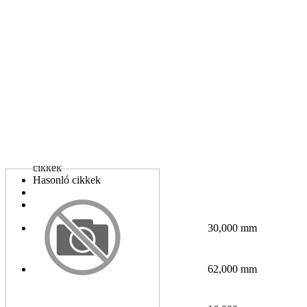
Az Ön telefonszáma:
Kapcsolódó cikkek
Adatok
Helyettesítő
cikkek
Hasonló cikkek
Letöltések
Hírek
30,000 mm
Belső átmérő
62,000 mm
Külső átmérő