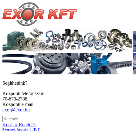
Segíthetünk?
Központi telefonszám:
70-670-2788
Központi e-mail:
exor@exor.hu
Kosár » Rendelés
0
termék,
bruttó:
0 HUF