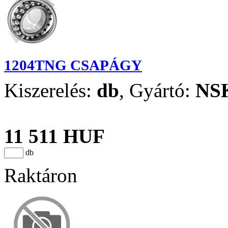
1204TNG CSAPÁGY
Kiszerelés:
db
,
Gyártó:
NS
11 511 HUF
db
Raktáron