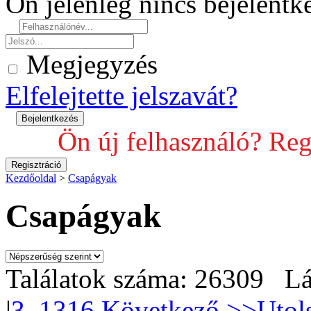
Ön jelenleg nincs bejelent
Megjegyzés
Elfelejtette jelszavát?
Ön új felhasználó? Reg
Kezdőoldal
>
Csapágyak
Csapágyak
Találatok száma: 26309 Lá
|
3
..1316
Következő >>
Utol