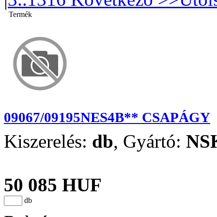
Termék
09067/09195NES4B** CSAPÁGY
Kiszerelés:
db
,
Gyártó:
NS
50 085 HUF
db