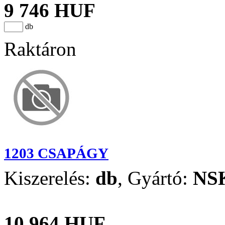
9 746 HUF
db
Raktáron
1203 CSAPÁGY
Kiszerelés:
db
,
Gyártó:
NS
10 964 HUF