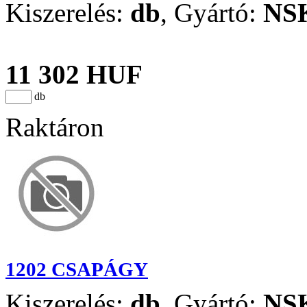
Kiszerelés:
db
,
Gyártó:
NS
11 302 HUF
db
Raktáron
1202 CSAPÁGY
Kiszerelés:
db
,
Gyártó:
NS