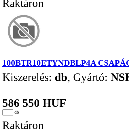
Raktáron
100BTR10ETYNDBLP4A CSAPÁ
Kiszerelés:
db
,
Gyártó:
NS
586 550 HUF
db
Raktáron