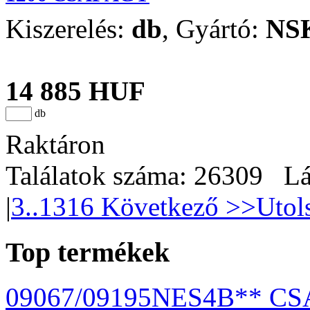
Kiszerelés:
db
,
Gyártó:
NS
14 885 HUF
db
Raktáron
Találatok száma: 26309 Lá
|
3
..1316
Következő >>
Utol
Top termékek
09067/09195NES4B** C