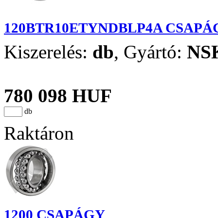
120BTR10ETYNDBLP4A CSAPÁ
Kiszerelés:
db
,
Gyártó:
NS
780 098 HUF
db
Raktáron
1200 CSAPÁGY