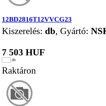
12BD2816T12VVCG23
Kiszerelés:
db
,
Gyártó:
NS
7 503 HUF
db
Raktáron