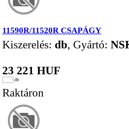
11590R/11520R CSAPÁGY
Kiszerelés:
db
,
Gyártó:
NS
23 221 HUF
db
Raktáron