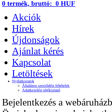
0
termék,
bruttó:
0 HUF
Akciók
Hírek
Újdonságok
Ajánlat kérés
Kapcsolat
Letöltések
Nyilatkozatok
Általános szerződési feltételek
Adatkezelési tájékoztató
Bejelentkezés a webáruház