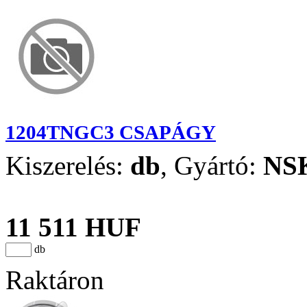
1204TNGC3 CSAPÁGY
Kiszerelés:
db
,
Gyártó:
NS
11 511 HUF
db
Raktáron