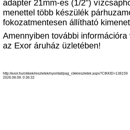
adapter 21mm-es (1/2") vízcsaph
menettel több készülék párhuzam
fokozatmentesen állítható kimenet
Amennyiben további információra 
az Exor áruház üzletében!
http://exor.hu/cikkek/reszletek/nyomtat/pag_cikkreszletek.aspx?CIKKID=138159
2026.08.09. 0:36:32