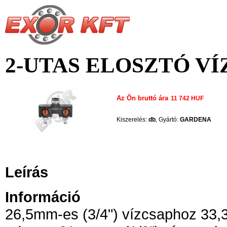
2-UTAS ELOSZTÓ V
Az Ön bruttó ára
11 742 HUF
Kiszerelés:
db
,
Gyártó:
GARDENA
Leírás
Információ
26,5mm-es (3/4") vízcsaphoz 33,