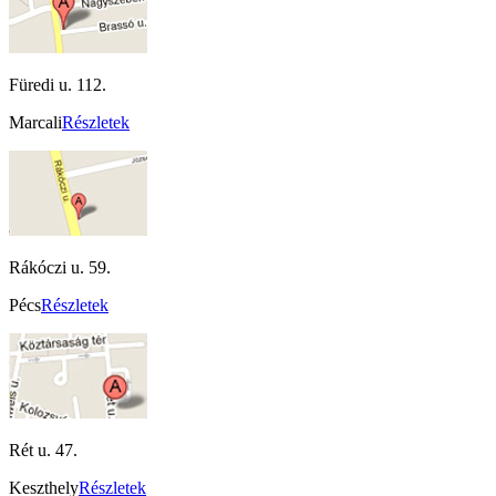
Füredi u. 112.
Marcali
Részletek
Rákóczi u. 59.
Pécs
Részletek
Rét u. 47.
Keszthely
Részletek