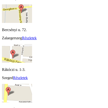
Bercsényi u. 72.
Zalaegerszeg
Részletek
Rákóczi u. 1-3.
Szeged
Részletek