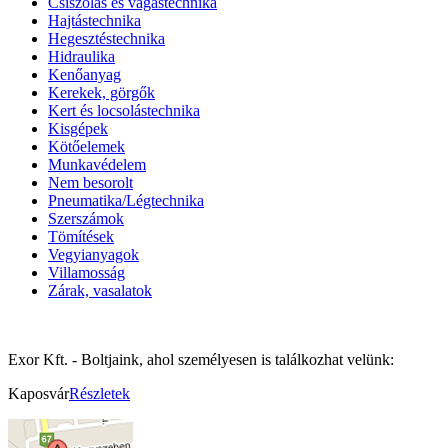
Csiszolás és vágástechnika
Hajtástechnika
Hegesztéstechnika
Hidraulika
Kenőanyag
Kerekek, görgők
Kert és locsolástechnika
Kisgépek
Kötőelemek
Munkavédelem
Nem besorolt
Pneumatika/Légtechnika
Szerszámok
Tömítések
Vegyianyagok
Villamosság
Zárak, vasalatok
Exor Kft. - Boltjaink, ahol személyesen is találkozhat velünk:
Kaposvár
Részletek