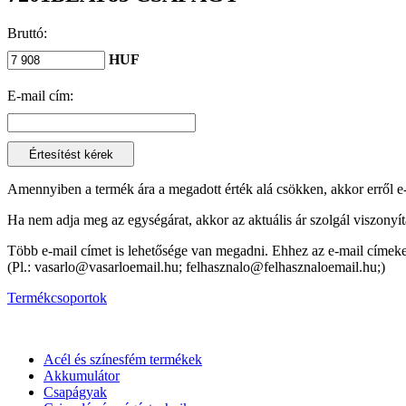
Bruttó:
HUF
E-mail cím:
Amennyiben a termék ára a megadott érték alá csökken, akkor erről e
Ha nem adja meg az egységárat, akkor az aktuális ár szolgál viszonyít
Több e-mail címet is lehetősége van megadni. Ehhez az e-mail címeket
(Pl.: vasarlo@vasarloemail.hu; felhasznalo@felhasznaloemail.hu;)
Termékcsoportok
Acél és színesfém termékek
Akkumulátor
Csapágyak