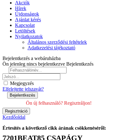
Akciók
Hírek
Újdonságok
Ajánlat kérés
Kapcsolat
Letöltések
Nyilatkozatok
Általános szerződési feltételek
Adatkezelési tájékoztató
Bejelentkezés a webáruházba
Ön jelenleg nincs bejelentkezve
Bejelentkezés
Megjegyzés
Elfelejtette jelszavát?
Ön új felhasználó? Regisztráljon!
Kezdőoldal
Értesítés a következő cikk árának csökkenéséről:
7201BEAT85 CSAPÁGY