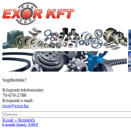
Segíthetünk?
Központi telefonszám:
70-670-2788
Központi e-mail:
exor@exor.hu
Kosár » Rendelés
0
termék,
bruttó:
0 HUF