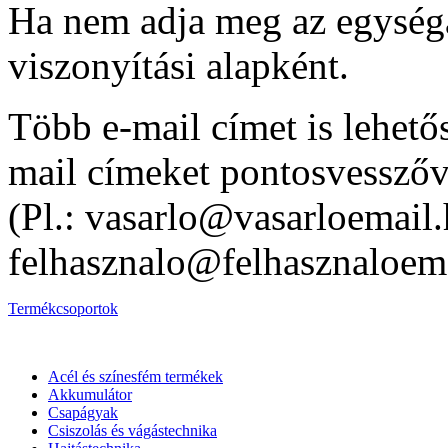
Ha nem adja meg az egységár
viszonyítási alapként.
Több e-mail címet is lehet
mail címeket pontosvesszőve
(Pl.: vasarlo@vasarloemail.
felhasznalo@felhasznaloema
Termékcsoportok
Acél és színesfém termékek
Akkumulátor
Csapágyak
Csiszolás és vágástechnika