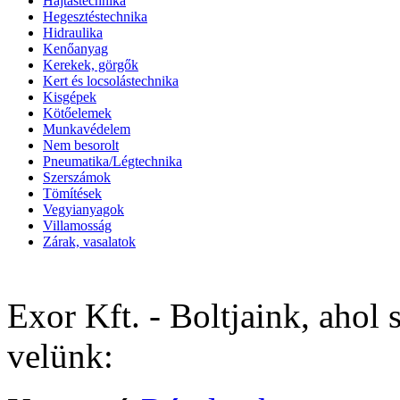
Hajtástechnika
Hegesztéstechnika
Hidraulika
Kenőanyag
Kerekek, görgők
Kert és locsolástechnika
Kisgépek
Kötőelemek
Munkavédelem
Nem besorolt
Pneumatika/Légtechnika
Szerszámok
Tömítések
Vegyianyagok
Villamosság
Zárak, vasalatok
Exor Kft. - Boltjaink, ahol 
velünk: