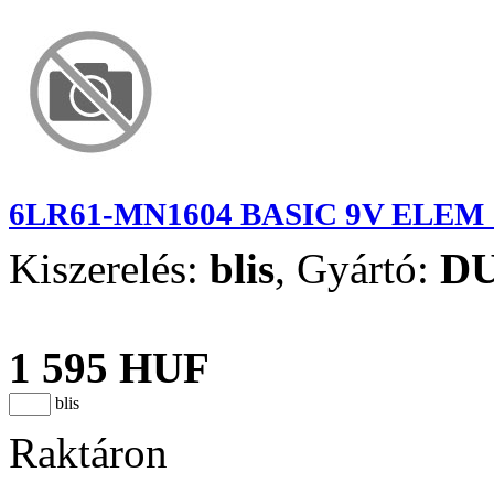
6LR61-MN1604 BASIC 9V ELEM 
Kiszerelés:
blis
,
Gyártó:
D
1 595 HUF
blis
Raktáron