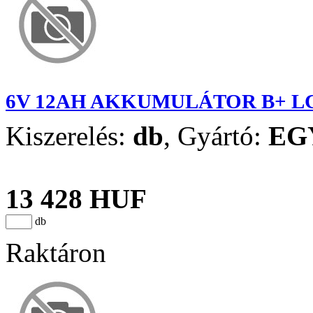
6V 12AH AKKUMULÁTOR B+ LC
Kiszerelés:
db
,
Gyártó:
EG
13 428 HUF
db
Raktáron