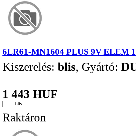
6LR61-MN1604 PLUS 9V ELEM 1
Kiszerelés:
blis
,
Gyártó:
D
1 443 HUF
blis
Raktáron