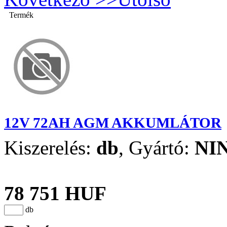
Termék
12V 72AH AGM AKKUMLÁTOR
Kiszerelés:
db
,
Gyártó:
NI
78 751 HUF
db