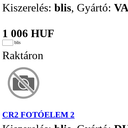
Kiszerelés:
blis
,
Gyártó:
V
1 006 HUF
blis
Raktáron
CR2 FOTÓELEM 2