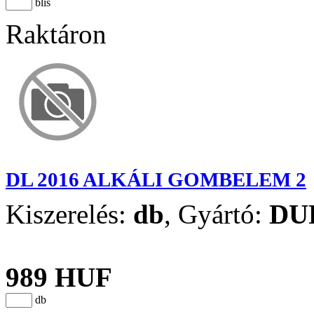
blis
Raktáron
DL 2016 ALKÁLI GOMBELEM 2
Kiszerelés:
db
,
Gyártó:
DU
989 HUF
db