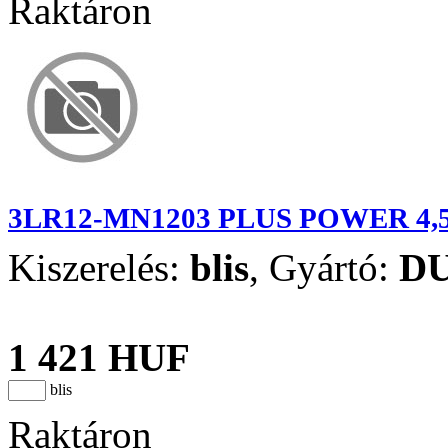
Raktáron
3LR12-MN1203 PLUS POWER 4,
Kiszerelés:
blis
,
Gyártó:
D
1 421 HUF
blis
Raktáron