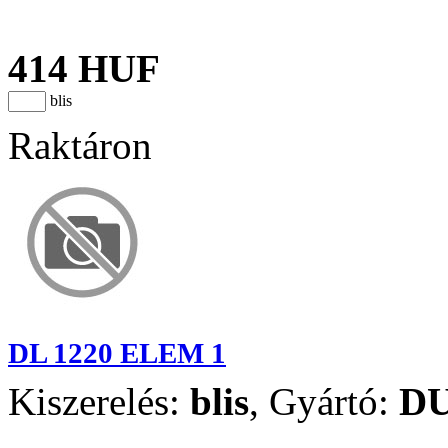
414 HUF
blis
Raktáron
DL 1220 ELEM 1
Kiszerelés:
blis
,
Gyártó:
D