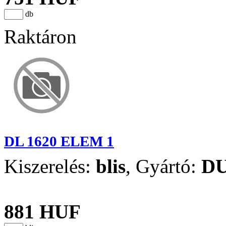
db
Raktáron
DL 1620 ELEM 1
Kiszerelés:
blis
,
Gyártó:
D
881 HUF