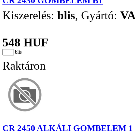
CR 2430 GOMBELEM B1
Kiszerelés:
blis
,
Gyártó:
V
548 HUF
blis
Raktáron
CR 2450 ALKÁLI GOMBELEM 1