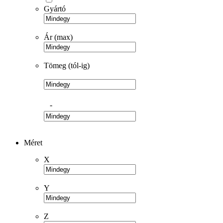
Gyártó
Ár (max)
Tömeg (tól-ig)
-
Méret
X
Y
Z