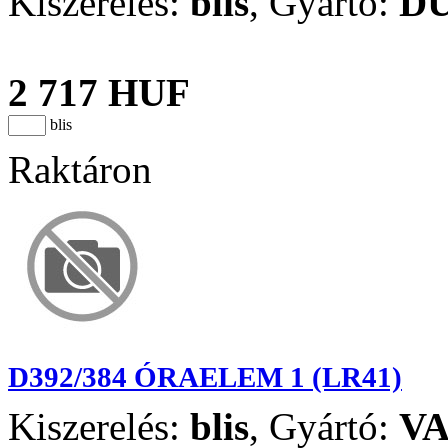
Kiszerelés:
blis
,
Gyártó:
D
2 717 HUF
blis
Raktáron
D392/384 ÓRAELEM 1 (LR41)
Kiszerelés:
blis
,
Gyártó:
V