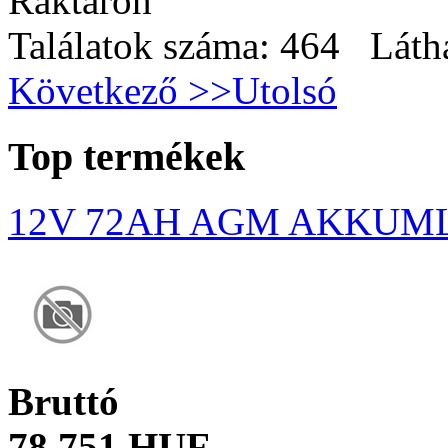
Raktáron
Találatok száma: 464 Láth
Következő >>
Utolsó
Top termékek
12V 72AH AGM AKKUM
Bruttó
78 751 HUF