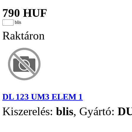
790 HUF
blis
Raktáron
DL 123 UM3 ELEM 1
Kiszerelés:
blis
,
Gyártó:
D