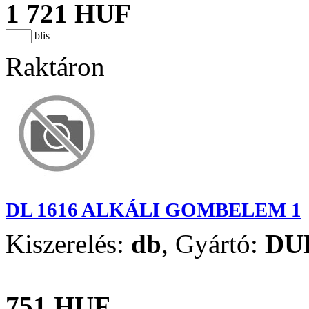
1 721 HUF
blis
Raktáron
DL 1616 ALKÁLI GOMBELEM 1
Kiszerelés:
db
,
Gyártó:
DU
751 HUF