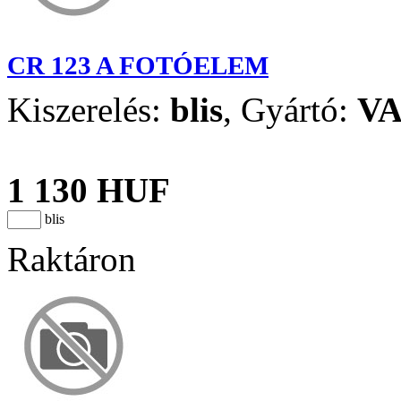
CR 123 A FOTÓELEM
Kiszerelés:
blis
,
Gyártó:
V
1 130 HUF
blis
Raktáron