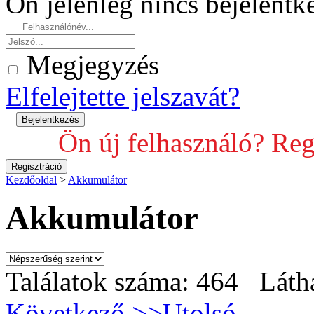
Ön jelenleg nincs bejelent
Megjegyzés
Elfelejtette jelszavát?
Ön új felhasználó? Reg
Kezdőoldal
>
Akkumulátor
Akkumulátor
Találatok száma: 464 Láth
Következő >>
Utolsó