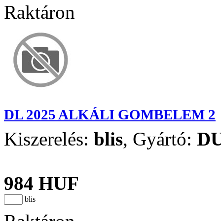
Raktáron
DL 2025 ALKÁLI GOMBELEM 2
Kiszerelés:
blis
,
Gyártó:
D
984 HUF
blis