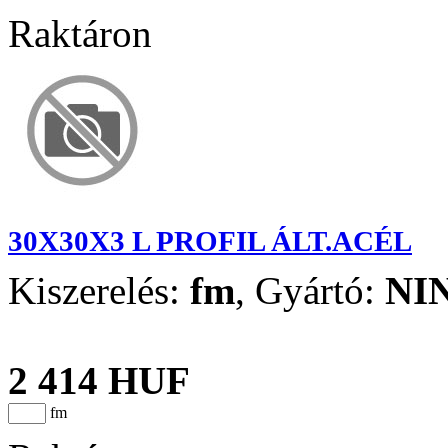
Raktáron
30X30X3 L PROFIL ÁLT.ACÉL
Kiszerelés:
fm
,
Gyártó:
NI
2 414 HUF
fm