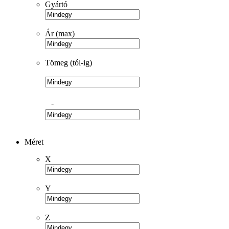
Gyártó
Ár (max)
Tömeg (tól-ig)
-
Méret
X
Y
Z