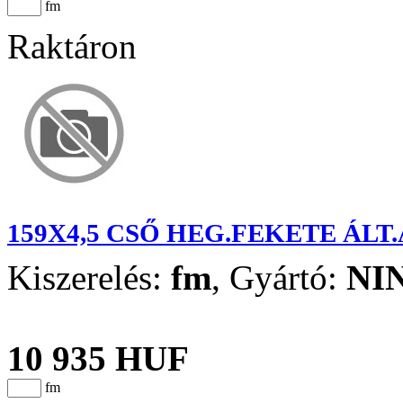
fm
Raktáron
159X4,5 CSŐ HEG.FEKETE ÁLT
Kiszerelés:
fm
,
Gyártó:
NI
10 935 HUF
fm