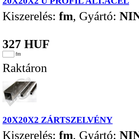
20X20X2 U PROFIL ÁLT.ACÉL
Kiszerelés:
fm
,
Gyártó:
NI
327 HUF
fm
Raktáron
20X20X2 ZÁRTSZELVÉNY
Kiszerelés:
fm
,
Gyártó:
NI