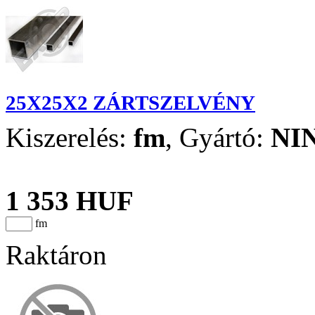
25X25X2 ZÁRTSZELVÉNY
Kiszerelés:
fm
,
Gyártó:
NI
1 353 HUF
fm
Raktáron