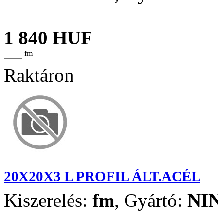
1 840 HUF
fm
Raktáron
20X20X3 L PROFIL ÁLT.ACÉL
Kiszerelés:
fm
,
Gyártó:
NI