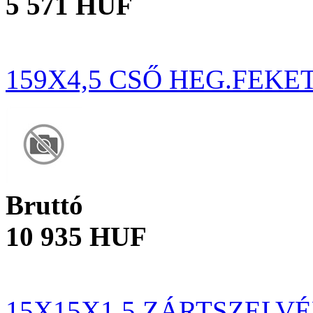
5 571 HUF
159X4,5 CSŐ HEG.FEKE
Bruttó
10 935 HUF
15X15X1.5 ZÁRTSZELV