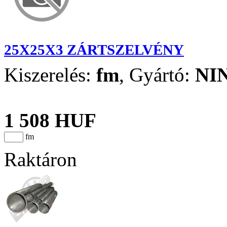
25X25X3 ZÁRTSZELVÉNY
Kiszerelés:
fm
,
Gyártó:
NI
1 508 HUF
fm
Raktáron