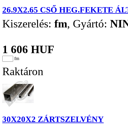
26.9X2.65 CSŐ HEG.FEKETE Á
Kiszerelés:
fm
,
Gyártó:
NI
1 606 HUF
fm
Raktáron
30X20X2 ZÁRTSZELVÉNY