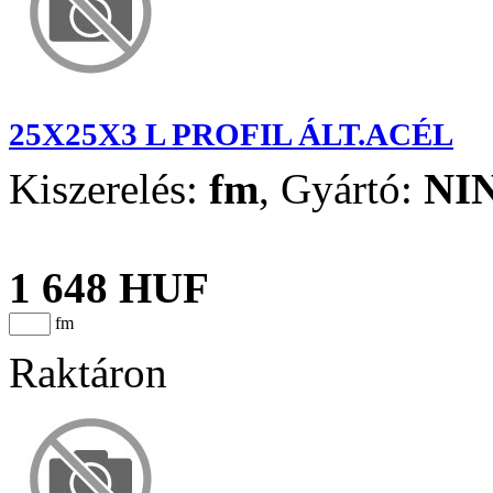
25X25X3 L PROFIL ÁLT.ACÉL
Kiszerelés:
fm
,
Gyártó:
NI
1 648 HUF
fm
Raktáron