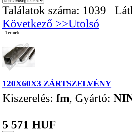
Találatok száma: 1039 Lát
Következő >>
Utolsó
Termék
120X60X3 ZÁRTSZELVÉNY
Kiszerelés:
fm
,
Gyártó:
NI
5 571 HUF