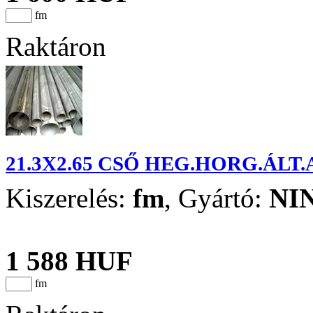
fm
Raktáron
21.3X2.65 CSŐ HEG.HORG.ÁLT
Kiszerelés:
fm
,
Gyártó:
NI
1 588 HUF
fm