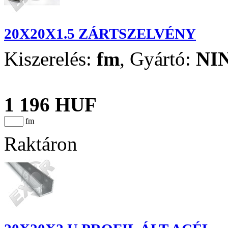
20X20X1.5 ZÁRTSZELVÉNY
Kiszerelés:
fm
,
Gyártó:
NI
1 196 HUF
fm
Raktáron