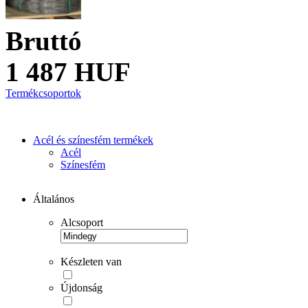
Bruttó
1 487 HUF
Termékcsoportok
Acél és színesfém termékek
Acél
Színesfém
Általános
Alcsoport
Készleten van
Újdonság