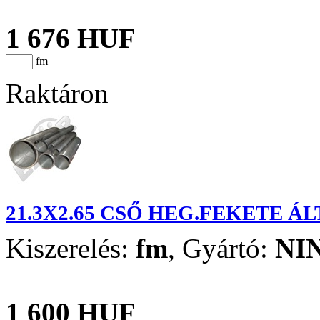
1 676 HUF
fm
Raktáron
21.3X2.65 CSŐ HEG.FEKETE Á
Kiszerelés:
fm
,
Gyártó:
NI
1 600 HUF