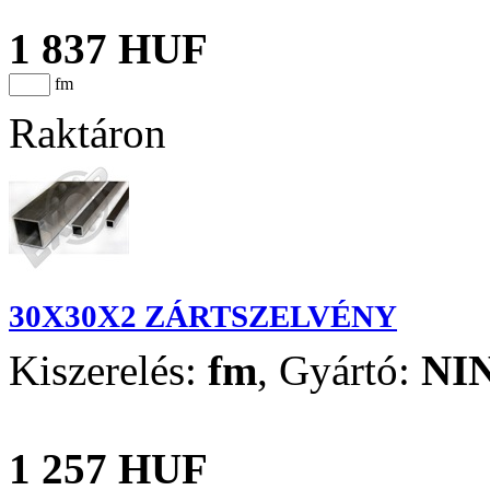
1 837 HUF
fm
Raktáron
30X30X2 ZÁRTSZELVÉNY
Kiszerelés:
fm
,
Gyártó:
NI
1 257 HUF