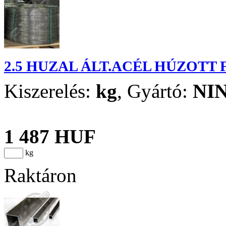
2.5 HUZAL ÁLT.ACÉL HÚZOTT
Kiszerelés:
kg
,
Gyártó:
NI
1 487 HUF
kg
Raktáron