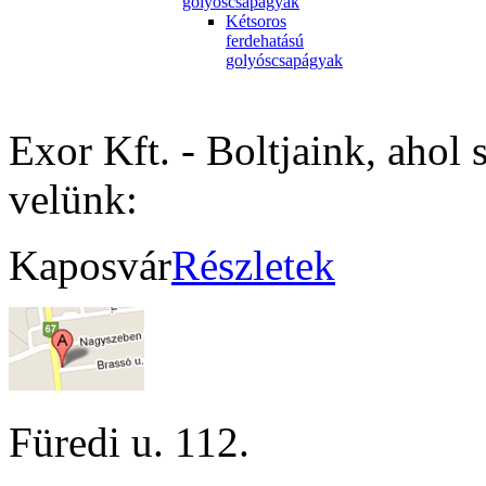
golyóscsapágyak
Kétsoros
ferdehatású
golyóscsapágyak
Exor Kft. - Boltjaink, ahol 
velünk:
Kaposvár
Részletek
Füredi u. 112.