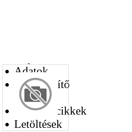
Az Ön telefonszáma:
Kapcsolódó cikkek
Adatok
Helyettesítő
cikkek
Hasonló cikkek
Letöltések