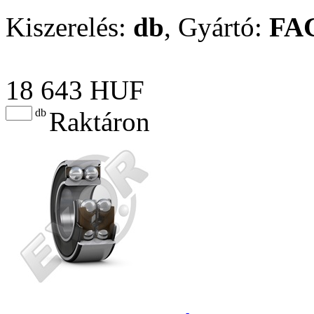
Kiszerelés:
db
,
Gyártó:
FA
18 643 HUF
db
Raktáron