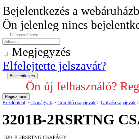
Bejelentkezés a webáruház
Ön jelenleg nincs bejelent
Megjegyzés
Elfelejtette jelszavát?
Ön új felhasználó? Reg
Kezdőoldal
>
Csapágyak
>
Gördülő csapágyak
>
Golyóscsapágyak
3201B-2RSRTNG C
3201B-2RSRTNG CSAPÁGY