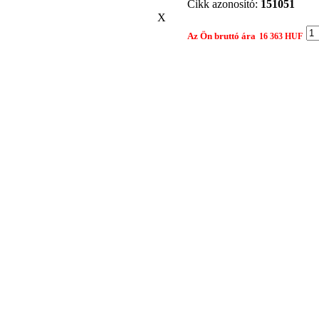
Cikk azonosító:
151051
X
Az Ön bruttó ára
16 363 HUF
Gyártó:
NSK
Összehasonlítom egy 
Nyomtatási nézet
Ajánlat kérés
Termék: 3201B-2RSRTNG CSAPÁGY
Tárgy:
Az Ön neve:
Leírás:
Az Ön e-mail címe: