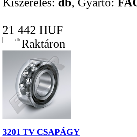
Kiszerelés:
db
,
Gyártó:
FA
21 442 HUF
db
Raktáron
3201 TV CSAPÁGY