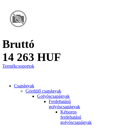
Bruttó
14 263 HUF
Termékcsoportok
Csapágyak
Gördülő csapágyak
Golyóscsapágyak
Ferdehatású
golyóscsapágyak
Kétsoros
ferdehatású
golyóscsapágyak