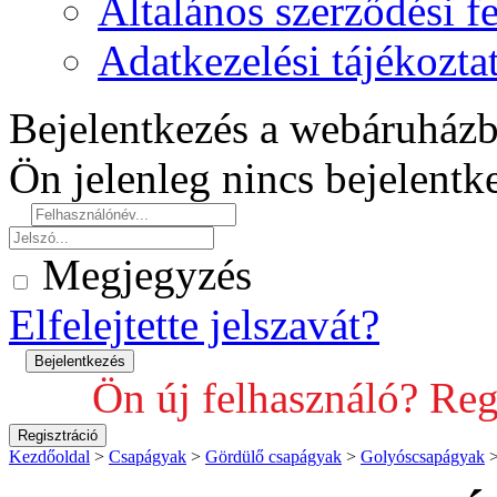
Általános szerződési fe
Adatkezelési tájékozta
Bejelentkezés a webáruház
Ön jelenleg nincs bejelent
Megjegyzés
Elfelejtette jelszavát?
Ön új felhasználó? Reg
Kezdőoldal
>
Csapágyak
>
Gördülő csapágyak
>
Golyóscsapágyak