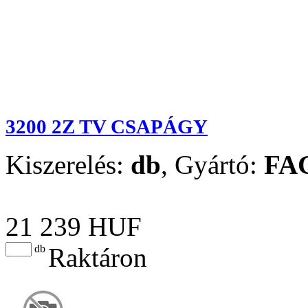
3200 2Z TV CSAPÁGY
Kiszerelés:
db
,
Gyártó:
FA
21 239 HUF
db
Raktáron