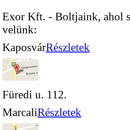
Exor Kft. - Boltjaink, ahol 
velünk:
Kaposvár
Részletek
Füredi u. 112.
Marcali
Részletek