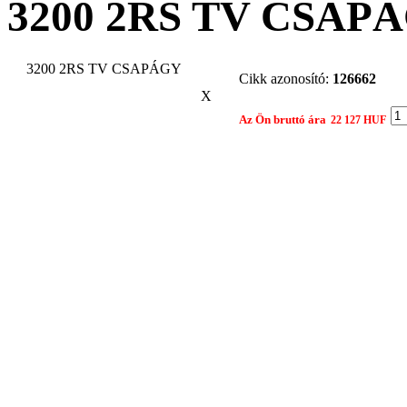
3200 2RS TV CSAP
3200 2RS TV CSAPÁGY
Cikk azonosító:
126662
X
Az Ön bruttó ára
22 127 HUF
Gyártó:
FAG
Összehasonlítom egy 
Nyomtatási nézet
Ajánlat kérés
Termék: 3200 2RS TV CSAPÁGY
Tárgy:
Az Ön neve: