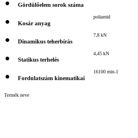
Gördülőelem sorok száma
poliamid
Kosár anyag
7,8 kN
Dinamikus teherbírás
4,45 kN
Statikus terhelés
16100 min-1
Fordulatszám kinematikai
Termék neve