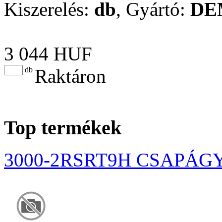
Kiszerelés:
db
,
Gyártó:
DE
3 044 HUF
db
Raktáron
Top termékek
3000-2RSRT9H CSAPÁG