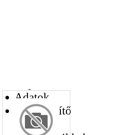
Leírás:
Az Ön e-mail címe:
Az Ön telefonszáma:
Kapcsolódó cikkek
Adatok
Helyettesítő
cikkek