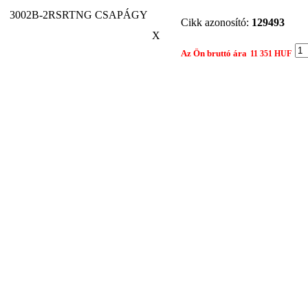
3002B-2RSRTNG CSAPÁGY
Cikk azonosító:
129493
X
Az Ön bruttó ára
11 351 HUF
Gyártó:
NSK
Összehasonlítom egy másik 
Nyomtatási nézet
Ajánlat kér
Termék: 3002B-2RSRTNG CSAPÁGY
Tárgy:
Az Ön neve:
Leírás:
Az Ön e-mail címe: