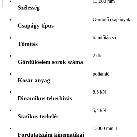
13,000 mm
Szélesség
Gördülő csapágyak
Csapágy típus
tömítőtárcsa
Tömítés
2 db
Gördülőelem sorok száma
poliamid
Kosár anyag
8,5 kN
Dinamikus teherbírás
5,4 kN
Statikus terhelés
13000 min-1
Fordulatszám kinematikai