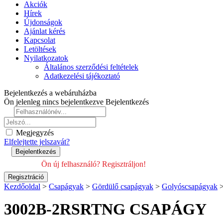
Akciók
Hírek
Újdonságok
Ajánlat kérés
Kapcsolat
Letöltések
Nyilatkozatok
Általános szerződési feltételek
Adatkezelési tájékoztató
Bejelentkezés a webáruházba
Ön jelenleg nincs bejelentkezve
Bejelentkezés
Megjegyzés
Elfelejtette jelszavát?
Ön új felhasználó? Regisztráljon!
Kezdőoldal
>
Csapágyak
>
Gördülő csapágyak
>
Golyóscsapágyak
3002B-2RSRTNG CSAPÁGY