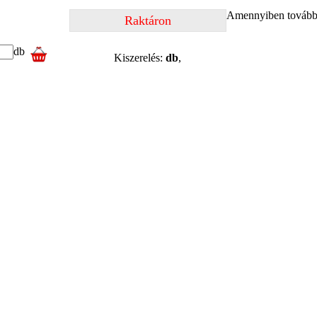
Amennyiben további 
Raktáron
db
Kiszerelés:
db
,
termékkel
és
X