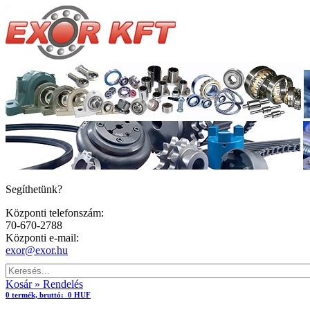
Segíthetünk?
Központi telefonszám:
70-670-2788
Központi e-mail:
exor@exor.hu
Kosár » Rendelés
0
termék,
bruttó:
0 HUF