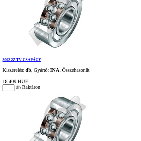
3002 2Z TV CSAPÁGY
Kiszerelés:
db
,
Gyártó:
INA
,
Összehasonlít
18 409 HUF
Raktáron
db