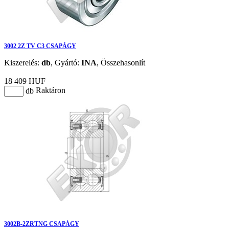
3002 2Z TV C3 CSAPÁGY
Kiszerelés:
db
,
Gyártó:
INA
,
Összehasonlít
18 409 HUF
Raktáron
db
3002B-2ZRTNG CSAPÁGY