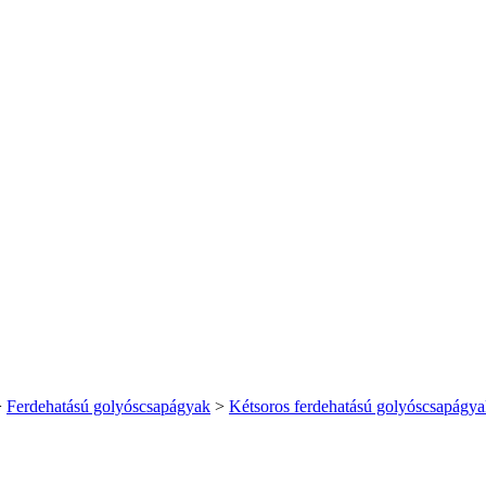
>
Ferdehatású golyóscsapágyak
>
Kétsoros ferdehatású golyóscsapágy