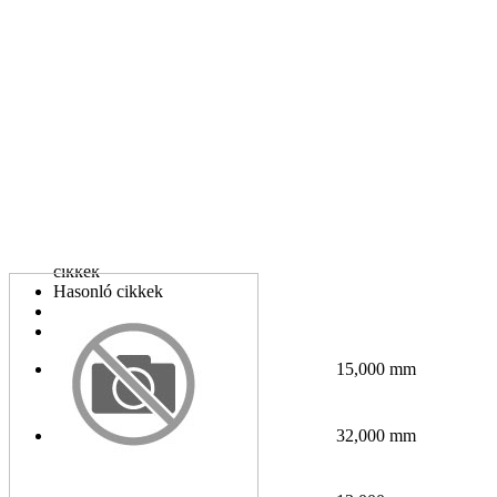
Az Ön telefonszáma:
Kapcsolódó cikkek
Adatok
Helyettesítő
cikkek
Hasonló cikkek
Letöltések
Hírek
15,000 mm
Belső átmérő
32,000 mm
Külső átmérő