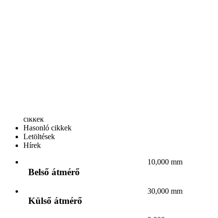
Az Ön telefonszáma:
Kapcsolódó cikkek
Adatok
Helyettesítő
cikkek
Hasonló cikkek
Letöltések
Hírek
10,000 mm
Belső átmérő
30,000 mm
Külső átmérő