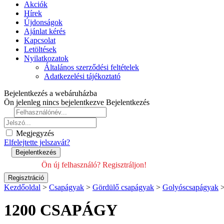
Akciók
Hírek
Újdonságok
Ajánlat kérés
Kapcsolat
Letöltések
Nyilatkozatok
Általános szerződési feltételek
Adatkezelési tájékoztató
Bejelentkezés a webáruházba
Ön jelenleg nincs bejelentkezve
Bejelentkezés
Megjegyzés
Elfelejtette jelszavát?
Ön új felhasználó? Regisztráljon!
Kezdőoldal
>
Csapágyak
>
Gördülő csapágyak
>
Golyóscsapágyak
1200 CSAPÁGY