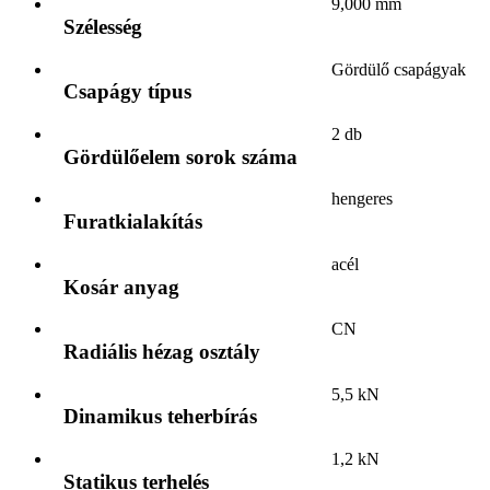
9,000 mm
Szélesség
Gördülő csapágyak
Csapágy típus
2 db
Gördülőelem sorok száma
hengeres
Furatkialakítás
acél
Kosár anyag
CN
Radiális hézag osztály
5,5 kN
Dinamikus teherbírás
1,2 kN
Statikus terhelés