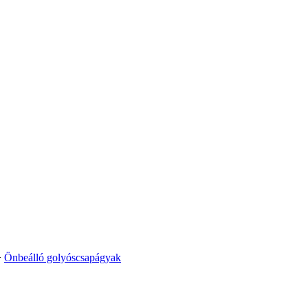
>
Önbeálló golyóscsapágyak