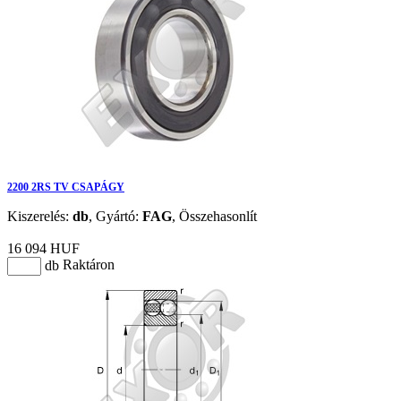
2200 2RS TV CSAPÁGY
Kiszerelés:
db
,
Gyártó:
FAG
,
Összehasonlít
16 094 HUF
Raktáron
db