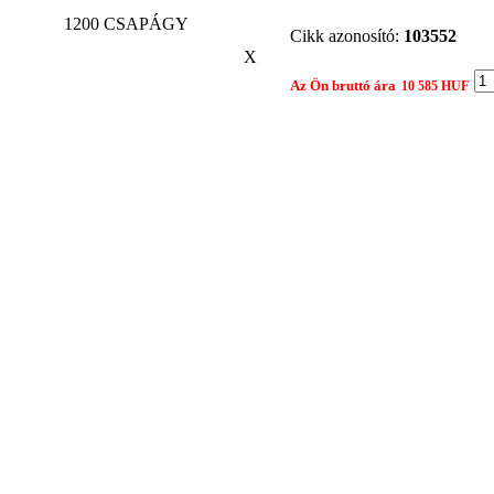
1200 CSAPÁGY
Cikk azonosító:
103552
X
Az Ön bruttó ára
10 585 HUF
Gyártó:
NSK
Összehasonlítom egy másik 
Nyomtatási nézet
Ajánlat kér
Termék: 1200 CSAPÁGY
Tárgy:
Az Ön neve:
Leírás:
Az Ön e-mail címe: