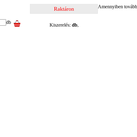
Amennyiben további 
Raktáron
db
Kiszerelés:
db
,
termékkel
és
X