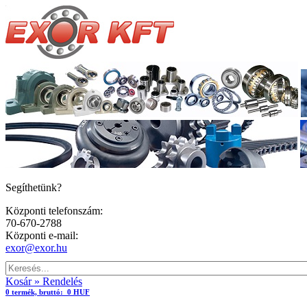
Segíthetünk?
Központi telefonszám:
70-670-2788
Központi e-mail:
exor@exor.hu
Kosár » Rendelés
0
termék,
bruttó:
0 HUF