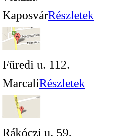
Kaposvár
Részletek
Füredi u. 112.
Marcali
Részletek
Rákóczi u. 59.