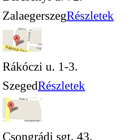
Zalaegerszeg
Részletek
Rákóczi u. 1-3.
Szeged
Részletek
Csongrádi sgt. 43.