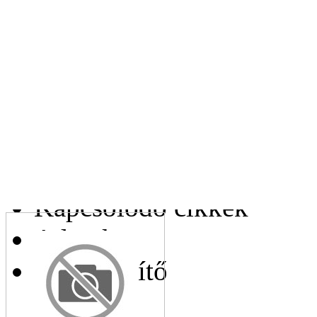
Leírás:
Az Ön e-mail címe:
Az Ön telefonszáma:
Kapcsolódó cikkek
Adatok
Helyettesítő
cikkek