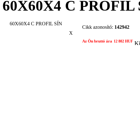
60X60X4 C PROFIL 
60X60X4 C PROFIL SÍN
Cikk azonosító:
142942
X
Az Ön bruttó ára
12 802 HUF
Ki
Gyártó:
EGYÉB
Összehasonlítom egy 
Nyomtatási nézet
Ajánlat kér
Ajánlatot kérek
Termék: 60X6
PROFIL SÍN
Tárgy:
Az Ön neve: