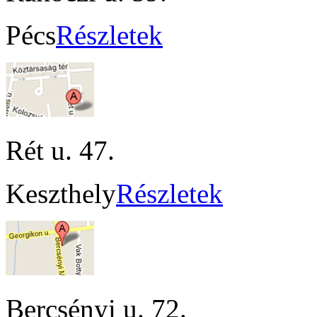
Pécs
Részletek
Rét u. 47.
Keszthely
Részletek
Bercsényi u. 72.