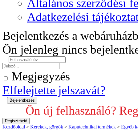
Általános szerződési fe
Adatkezelési tájékozta
Bejelentkezés a webáruház
Ön jelenleg nincs bejelent
Megjegyzés
Elfelejtette jelszavát?
Ön új felhasználó? Reg
Kezdőoldal
>
Kerekek, görgők
>
Kaputechnikai termékek
>
Egyéb k